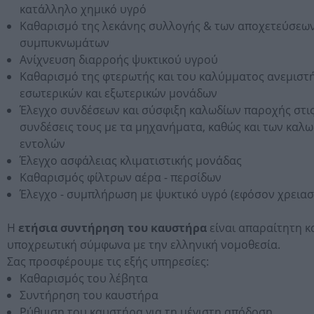
κατάλληλο χημικό υγρό
Καθαρισμό της λεκάνης συλλογής & των αποχετεύσεω
συμπυκνωμάτων
Ανίχνευση διαρροής ψυκτικού υγρού
Καθαρισμό της φτερωτής και του καλύμματος ανεμιστ
εσωτερικών και εξωτερικών μονάδων
Έλεγχο συνδέσεων και σύσφιξη καλωδίων παροχής στι
συνδέσεις τους με τα μηχανήματα, καθώς και των καλ
εντολών
Έλεγχο ασφάλειας κλιματιστικής μονάδας
Καθαρισμός φίλτρων αέρα - περσίδων
Έλεγχο - συμπλήρωση με ψυκτικό υγρό (εφόσον χρειασ
Η
ετήσια συντήρηση του καυστήρα
είναι απαραίτητη κ
υποχρεωτική σύμφωνα με την ελληνική νομοθεσία.
Σας προσφέρουμε τις εξής υπηρεσίες:
Καθαρισμός του λέβητα
Συντήρηση του καυστήρα
Ρύθμιση του καυστήρα για τη μέγιστη απόδοση