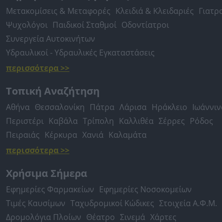
Μετακομίσεις & Μεταφορές
Κλειδιά & Κλειδαριές
Γιατρ
Ψυχολόγοι
Παιδικοί Σταθμοί
Οδοντίατροι
Συνεργεία Αυτοκινήτων
Υδραυλικοί - Υδραυλικές Εγκαταστάσεις
περισσότερα >>
Τοπική Αναζήτηση
Αθήνα
Θεσσαλονίκη
Πάτρα
Λάρισα
Ηράκλειο
Ιωάννιν
Περιστέρι
Καβάλα
Τρίπολη
Καλλιθέα
Σέρρες
Ρόδος
Πειραιάς
Κέρκυρα
Χανιά
Καλαμάτα
περισσότερα >>
Χρήσιμα Σήμερα
Εφημερίες Φαρμακείων
Εφημερίες Νοσοκομείων
Τιμές Καυσίμων
Ταχυδρομικοί Κώδικες
Στοιχεία Α.Φ.Μ.
Δρομολόγια Πλοίων
Θέατρο
Σινεμά
Χάρτες