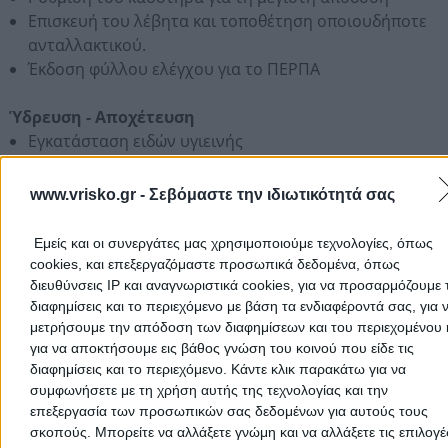
Επισκευή του λέβητα και τοποθέτηση οποιουδήποτε
ανταλλακτικού.
Έκδοση φύλλου ελέγχου για το ΠΕΡΠΑ
Ύδρευση - Αποχέτευση
Εγκατάσταση ειδών υγιεινής
Εγκατάσταση λεβητοστασίων
Αντικατάσταση κεντρικών στηλών αποχέτευσης και
www.vrisko.gr -
Σεβόμαστε την ιδιωτικότητά σας
υδρορροών σε φωταγωγούς
Ανακαινίσεις υδραυλικών εγκαταστάσεων
Εμείς και οι συνεργάτες μας χρησιμοποιούμε τεχνολογίες, όπως
Βλάβες όλων των ειδών
cookies, και επεξεργαζόμαστε προσωπικά δεδομένα, όπως
διευθύνσεις IP και αναγνωριστικά cookies, για να προσαρμόζουμε τ
διαφημίσεις και το περιεχόμενο με βάση τα ενδιαφέροντά σας, για 
μετρήσουμε την απόδοση των διαφημίσεων και του περιεχομένου 
Στοιχεία Αναζήτησης:
Επισκευη Service,
Κλιματιστικα
για να αποκτήσουμε εις βάθος γνώση του κοινού που είδε τις
Κλιματιστικων Aircondition,
Τοποθετηση Εγκατασταση,
διαφημίσεις και το περιεχόμενο. Κάντε κλικ παρακάτω για να
Συντηρηση Service,
Επισκευη Καθαρισμος,
Λεβητας Λεβητ
συμφωνήσετε με τη χρήση αυτής της τεχνολογίας και την
Ψυγεια Ψυγειων Ψυγειου,
Fujitsu Mitsubishi,
Daikin Toyot
επεξεργασία των προσωπικών σας δεδομένων για αυτούς τους
σκοπούς. Μπορείτε να αλλάξετε γνώμη και να αλλάξετε τις επιλογέ