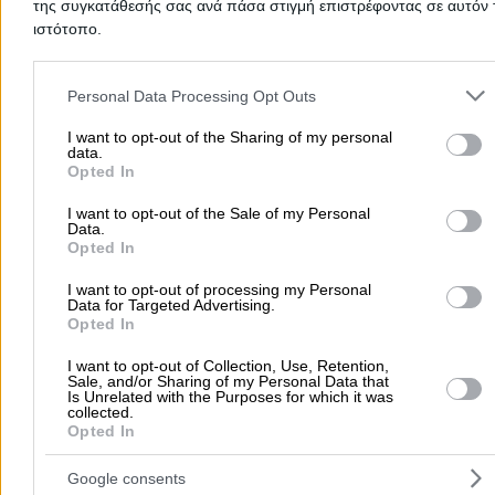
της συγκατάθεσής σας ανά πάσα στιγμή επιστρέφοντας σε αυτόν 
ιστότοπο.
Ωράριο Λειτουργίας
Please note that this website/app uses one or more Google servic
and may gather and store information including but not limited to
Personal Data Processing Opt Outs
Δευτέρα έως Κυριακή από 08:00 έως 20:00.
your visit or usage behaviour. You may click to grant or deny cons
to Google and its third-party tags to use your data for below speci
I want to opt-out of the Sharing of my personal
data.
purposes in below Google consent section.
Περιοχές που Εξυπηρετεί
Opted In
I want to opt-out of the Sale of my Personal
Αττική
Data.
Opted In
Μήνες Λειτουργίας
I want to opt-out of processing my Personal
Data for Targeted Advertising.
Ιανουάριος
Opted In
Φεβρουάριος
I want to opt-out of Collection, Use, Retention,
Μάρτιος
Sale, and/or Sharing of my Personal Data that
Απρίλιος
Is Unrelated with the Purposes for which it was
collected.
Μάιος
Opted In
Ιούνιος
Ιούλιος
Google consents