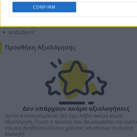
Αύγουστος
CONFIRM
Σεπτέμβριος
Οκτώβριος
Νοέμβριος
Δεκέμβριος
Προσθήκη Αξιολόγησης
Δεν υπάρχουν ακόμα αξιολογήσεις
Αυτός ο επαγγελματίας δεν έχει λάβει ακόμα καμία
αξιολόγηση. Γίνετε ο πρώτος που θα μοιραστεί την εμπε
του και βοηθήστε άλλους χρήστες να κάνουν τη σωστή
επιλογή!