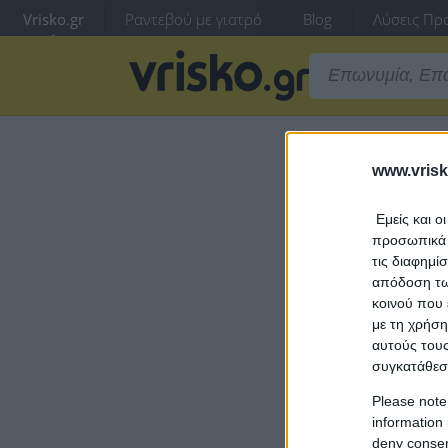
Vrisko.gr
Ραντεβού με γιατρό
Blog
Λύσεις Προ
www.vrisk
Για να συ
Εμείς και ο
προσωπικά δ
τις διαφημί
απόδοση των
κοινού που 
με τη χρήση
αυτούς τους
συγκατάθεσ
Please note
information 
deny consent