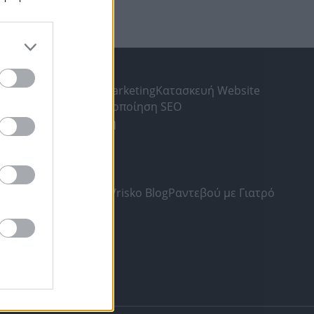
ΛΗΣ
gr
Υπηρεσίες Digital Marketing
Κατασκευή Website
ς Αναζήτησης
Βελτιστοποίηση SEO
ia
Δωρεάν καταχώριση
SKO.GR
και Προϋποθέσεις
οσωπικών Δεδομένων
Vrisko Blog
Ραντεβού με Γιατρό