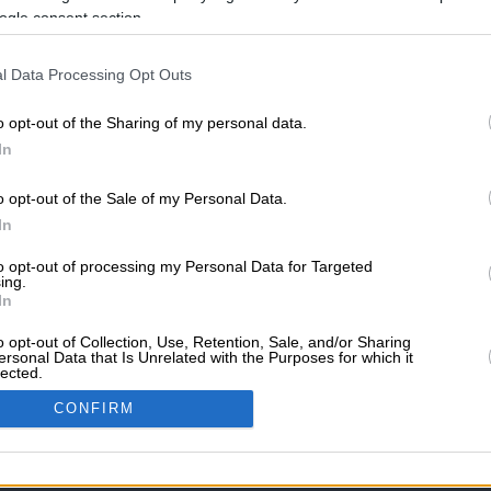
ogle consent section.
l Data Processing Opt Outs
ΥΠΗΡΕΣΙΕΣ ΠΡΟΒΟ
o opt-out of the Sharing of my personal data.
ί
Ψυχολόγοι
Διαφημιστείτε στο Vrisko.
In
Κατασκευή eshop
Μηχανέ
Διαφήμιση στα social med
o opt-out of the Sale of my Personal Data.
In
ΣΧΕΤΙΚΑ ΜΕ ΤΟ VRI
to opt-out of processing my Personal Data for Targeted
ιστέρι
Καβάλα
Τρίπολη
Vrisko.gr (About Us)
Όροι 
ing.
Πολιτική Προστασίας Πρ
In
Επικοινωνία
Βοήθεια
o opt-out of Collection, Use, Retention, Sale, and/or Sharing
Follow Us
ersonal Data that Is Unrelated with the Purposes for which it
lected.
Καυσίμων
In
ων
Θέατρο
Σινεμά
Χάρτες
CONFIRM
consents