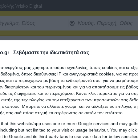
βολής Vrisko Digital
o.gr -
Σεβόμαστε την ιδιωτικότητά σας
νεχίσετε την χρήση του Vrisko.gr παρακαλώ
ότι δεν είστε ρομποτ!
ι συνεργάτες μας χρησιμοποιούμε τεχνολογίες, όπως cookies, και επεξ
εδομένα, όπως διευθύνσεις IP και αναγνωριστικά cookies, για να πρ
σεις και το περιεχόμενο με βάση τα ενδιαφέροντά σας, για να μετρήσουμ
 διαφημίσεων και του περιεχομένου και για να αποκτήσουμε εις βάθο
είδε τις διαφημίσεις και το περιεχόμενο. Κάντε κλικ παρακάτω για να σ
Ευχαριστούμε για την κατανόηση.
 αυτής της τεχνολογίας και την επεξεργασία των προσωπικών σας δεδ
Η ομάδα ασφαλείας δεδομένων του vrisko.gr
 σκοπούς. Μπορείτε να αλλάξετε γνώμη και να αλλάξετε τις επιλογές τη
ής σας ανά πάσα στιγμή επιστρέφοντας σε αυτόν τον ιστότοπο.
 that this website/app uses one or more Google services and may gath
including but not limited to your visit or usage behaviour. You may click 
 to Google and its third-party tags to use your data for below specifi