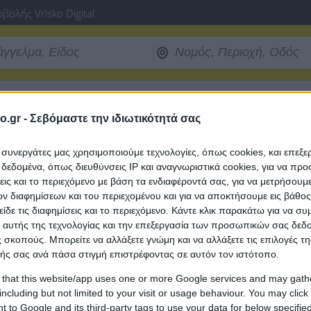
βολής Vrisko Digital
o.gr -
Σεβόμαστε την ιδιωτικότητά σας
νεχίσετε την χρήση του Vrisko.gr παρακαλώ
ότι δεν είστε ρομποτ!
ι συνεργάτες μας χρησιμοποιούμε τεχνολογίες, όπως cookies, και επεξ
εδομένα, όπως διευθύνσεις IP και αναγνωριστικά cookies, για να πρ
σεις και το περιεχόμενο με βάση τα ενδιαφέροντά σας, για να μετρήσουμ
 διαφημίσεων και του περιεχομένου και για να αποκτήσουμε εις βάθο
είδε τις διαφημίσεις και το περιεχόμενο. Κάντε κλικ παρακάτω για να σ
Ευχαριστούμε για την κατανόηση.
 αυτής της τεχνολογίας και την επεξεργασία των προσωπικών σας δεδ
Η ομάδα ασφαλείας δεδομένων του vrisko.gr
 σκοπούς. Μπορείτε να αλλάξετε γνώμη και να αλλάξετε τις επιλογές τη
ής σας ανά πάσα στιγμή επιστρέφοντας σε αυτόν τον ιστότοπο.
 that this website/app uses one or more Google services and may gath
including but not limited to your visit or usage behaviour. You may click 
 to Google and its third-party tags to use your data for below specifi