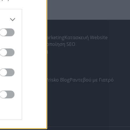
ΛΗΣ
gr
Υπηρεσίες Digital Marketing
Κατασκευή Website
ς Αναζήτησης
Βελτιστοποίηση SEO
ia
Δωρεάν καταχώριση
SKO.GR
και Προϋποθέσεις
οσωπικών Δεδομένων
Vrisko Blog
Ραντεβού με Γιατρό