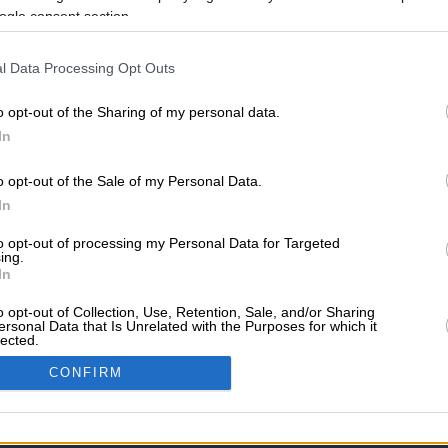
ogle consent section.
l Data Processing Opt Outs
ΥΠΗΡΕΣΙΕΣ ΠΡΟΒΟ
o opt-out of the Sharing of my personal data.
ί
Ψυχολόγοι
Διαφημιστείτε στο Vrisko.
In
Κατασκευή eshop
Μηχανέ
Διαφήμιση στα social med
o opt-out of the Sale of my Personal Data.
In
ΣΧΕΤΙΚΑ ΜΕ ΤΟ VRI
to opt-out of processing my Personal Data for Targeted
ιστέρι
Καβάλα
Τρίπολη
Vrisko.gr (About Us)
Όροι 
ing.
Πολιτική Προστασίας Πρ
In
Επικοινωνία
Βοήθεια
o opt-out of Collection, Use, Retention, Sale, and/or Sharing
Follow Us
ersonal Data that Is Unrelated with the Purposes for which it
lected.
Καυσίμων
In
ων
Θέατρο
Σινεμά
Χάρτες
CONFIRM
consents