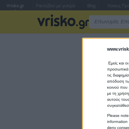
Vrisko.gr
Ραντεβού με γιατρό
Blog
Λύσεις Προ
www.vrisk
Για να συ
Εμείς και ο
προσωπικά δ
τις διαφημί
απόδοση των
κοινού που 
με τη χρήση
αυτούς τους
συγκατάθεσ
Please note
information 
deny consent