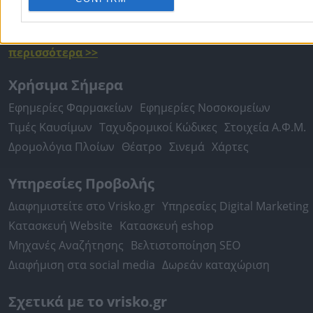
Περιστέρι
Καβάλα
Τρίπολη
Καλλιθέα
Σέρρες
Ρόδος
Πειραιάς
Κέρκυρα
Χανιά
Καλαμάτα
περισσότερα >>
Χρήσιμα Σήμερα
Εφημερίες Φαρμακείων
Εφημερίες Νοσοκομείων
Τιμές Καυσίμων
Ταχυδρομικοί Κώδικες
Στοιχεία Α.Φ.Μ.
Δρομολόγια Πλοίων
Θέατρο
Σινεμά
Χάρτες
Υπηρεσίες Προβολής
Διαφημιστείτε στο Vrisko.gr
Υπηρεσίες Digital Marketing
Κατασκευή Website
Κατασκευή eshop
Μηχανές Αναζήτησης
Βελτιστοποίηση SEO
Διαφήμιση στα social media
Δωρεάν καταχώριση
Σχετικά με το vrisko.gr