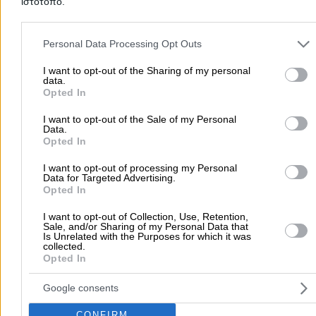
ιστότοπο.
Please note that this website/app uses one or more Google servic
Προσθήκη αξιολόγησης
and may gather and store information including but not limited to
Personal Data Processing Opt Outs
your visit or usage behaviour. You may click to grant or deny cons
to Google and its third-party tags to use your data for below speci
I want to opt-out of the Sharing of my personal
data.
purposes in below Google consent section.
Αρχική
>
Νομός ΠΙΕΡΙΑΣ
>
Περίσταση
>
Διασκέδαση
>
Πρακτορεί
Opted In
ΟΠΑΠ
>
Αναστασιάδης Πέτρος Θ.
I want to opt-out of the Sale of my Personal
Data.
Opted In
Δημοφιλείς Αναζητήσεις
I want to opt-out of processing my Personal
Μετακομίσεις & Μεταφορές
Κλειδιά & Κλειδαριές
Γιατρ
Data for Targeted Advertising.
Ψυχολόγοι
Παιδικοί Σταθμοί
Οδοντίατροι
Opted In
Συνεργεία Αυτοκινήτων
I want to opt-out of Collection, Use, Retention,
Sale, and/or Sharing of my Personal Data that
Υδραυλικοί - Υδραυλικές Εγκαταστάσεις
Is Unrelated with the Purposes for which it was
collected.
περισσότερα >>
Opted In
Τοπική Αναζήτηση
Google consents
Αθήνα
Θεσσαλονίκη
Πάτρα
Λάρισα
Ηράκλειο
Ιωάννιν
CONFIRM