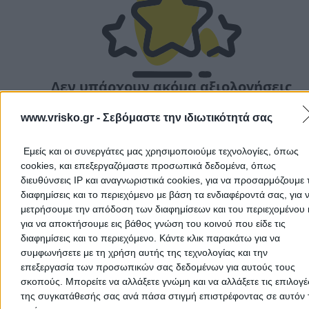
Αποδέχομαι τους
Όρους Χρήσης
και την
Πολιτική Προστασίας
Προσωπικών Δεδομένων
Δεν υπάρχουν ακόμα αξιολογήσεις
Αυτός ο επαγγελματίας δεν έχει λάβει ακόμα καμία
αξιολόγηση. Γίνετε ο πρώτος που θα μοιραστεί την εμπε
www.vrisko.gr -
Σεβόμαστε την ιδιωτικότητά σας
του και βοηθήστε άλλους χρήστες να κάνουν τη σωστή
Ακύρωση
επιλογή!
Εμείς και οι συνεργάτες μας χρησιμοποιούμε τεχνολογίες, όπως
cookies, και επεξεργαζόμαστε προσωπικά δεδομένα, όπως
διευθύνσεις IP και αναγνωριστικά cookies, για να προσαρμόζουμε τ
διαφημίσεις και το περιεχόμενο με βάση τα ενδιαφέροντά σας, για 
μετρήσουμε την απόδοση των διαφημίσεων και του περιεχομένου 
για να αποκτήσουμε εις βάθος γνώση του κοινού που είδε τις
διαφημίσεις και το περιεχόμενο. Κάντε κλικ παρακάτω για να
συμφωνήσετε με τη χρήση αυτής της τεχνολογίας και την
επεξεργασία των προσωπικών σας δεδομένων για αυτούς τους
σκοπούς. Μπορείτε να αλλάξετε γνώμη και να αλλάξετε τις επιλογέ
της συγκατάθεσής σας ανά πάσα στιγμή επιστρέφοντας σε αυτόν 