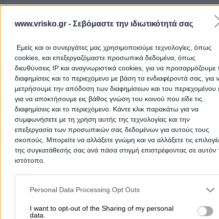
Τηλέφωνο:
2661077175
www.vrisko.gr -
Σεβόμαστε την ιδιωτικότητά σας
Στοιχεία αναζήτησης:
Ψητοπωλεία , Καστελλάνοι Μέσ
ΜΑΣΑΜΠΟΥΚΑ
(Βογιατζόγλου Χριστίνα Σ.)
Εμείς και οι συνεργάτες μας χρησιμοποιούμε τεχνολογίες, όπως
Ψητοπωλεία
cookies, και επεξεργαζόμαστε προσωπικά δεδομένα, όπως
διευθύνσεις IP και αναγνωριστικά cookies, για να προσαρμόζουμε τ
διαφημίσεις και το περιεχόμενο με βάση τα ενδιαφέροντά σας, για 
Καστελλάνοι Μέσης, Καστελλάνοι Μέσης
μετρήσουμε την απόδοση των διαφημίσεων και του περιεχομένου 
Τηλέφωνο:
2661054600
για να αποκτήσουμε εις βάθος γνώση του κοινού που είδε τις
διαφημίσεις και το περιεχόμενο. Κάντε κλικ παρακάτω για να
Στοιχεία αναζήτησης:
Ψητοπωλεία , Καστελλάνοι Μέσ
συμφωνήσετε με τη χρήση αυτής της τεχνολογίας και την
Σχετικές Αναζητήσεις:
επεξεργασία των προσωπικών σας δεδομένων για αυτούς τους
σκοπούς. Μπορείτε να αλλάξετε γνώμη και να αλλάξετε τις επιλογέ
Σουβλάκι Καστελλάνοι Μέσης
της συγκατάθεσής σας ανά πάσα στιγμή επιστρέφοντας σε αυτόν 
ιστότοπο.
Ψάχνεις για ψητοπωλεία σε
Καστελλάνοι Μέσης
; Στην ενότητα
Ψητοπωλεία
θα βρεις όλα τις ψησταριές τα σουβλατζίδικα, τα
Please note that this website/app uses one or more Google servic
ψητοπωλεία, τα γυράδικα και τα κεμπαπτζίδικα.
and may gather and store information including but not limited to
Personal Data Processing Opt Outs
Κατ’ ευθείαν λοιπόν στο ... ψητό και εδώ έχουμε απ’ όλα!
your visit or usage behaviour. You may click to grant or deny cons
Ενδιαφέρεσαι για ψητοπωλεία με ψητά και φαγητά της ώρας, κε
to Google and its third-party tags to use your data for below speci
I want to opt-out of the Sharing of my personal
μπριζόλες, μπιφτέκια, πίτα - γύρο, σουβλάκια, χοιρινό, κοτόπουλο
data.
καλαμάκια, κοντοσούβλι, κοκορέτσι, παϊδάκια και άλλες
purposes in below Google consent section.