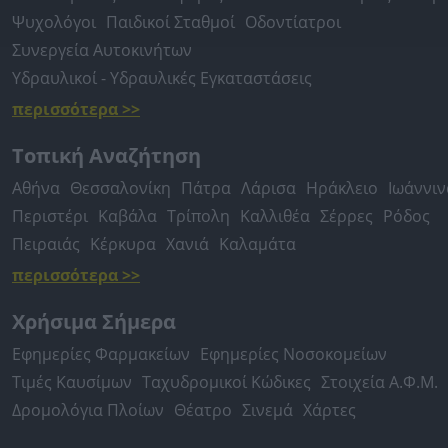
Ψυχολόγοι
Παιδικοί Σταθμοί
Οδοντίατροι
Συνεργεία Αυτοκινήτων
Υδραυλικοί - Υδραυλικές Εγκαταστάσεις
περισσότερα >>
Τοπική Αναζήτηση
Αθήνα
Θεσσαλονίκη
Πάτρα
Λάρισα
Ηράκλειο
Ιωάννιν
Περιστέρι
Καβάλα
Τρίπολη
Καλλιθέα
Σέρρες
Ρόδος
Πειραιάς
Κέρκυρα
Χανιά
Καλαμάτα
περισσότερα >>
Χρήσιμα Σήμερα
Εφημερίες Φαρμακείων
Εφημερίες Νοσοκομείων
Τιμές Καυσίμων
Ταχυδρομικοί Κώδικες
Στοιχεία Α.Φ.Μ.
Δρομολόγια Πλοίων
Θέατρο
Σινεμά
Χάρτες