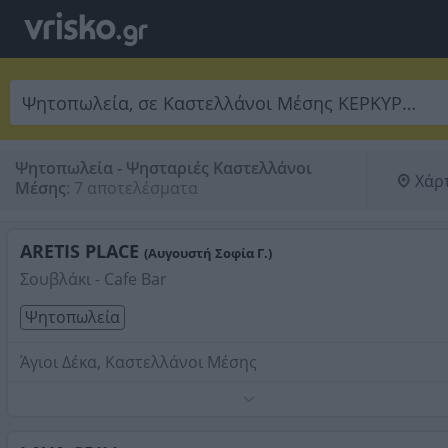
Ψητοπωλεία - Ψησταριές Καστελλάνοι
Χάρ
Μέσης
:
7 αποτελέσματα
ARETIS PLACE
(Αυγουστή Σοφία Γ.)
Σουβλάκι - Cafe Bar
Ψητοπωλεία
Άγιοι Δέκα, Καστελλάνοι Μέσης
Σουβλάκια, πίτα γύρο, πίτα κοτόπουλο, μπριζόλες και ά
κρεατικά, όλα στα κάρβουνα. 08:00 - 03:00 κάθε μέρα και
Κυριακές.