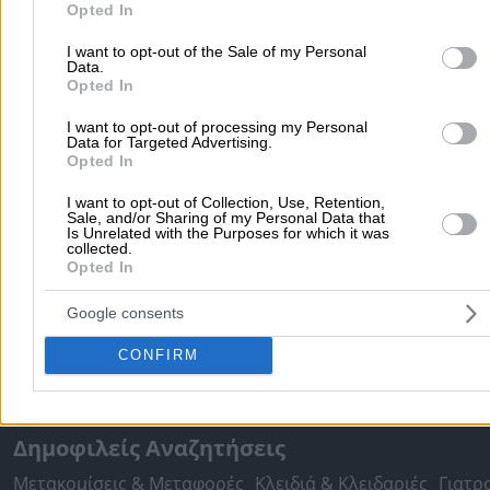
Opted In
ψητονοστιμιές; Μήπως προετοιμάζεσαι για την Τσικνοπέμπτη κα
αναζητάς ψητοπωλείο με delivery;
I want to opt-out of the Sale of my Personal
Εδώ θα βρεις όλα τα ψητοπωλεία σε
Καστελλάνοι Μέσης
για να
Data.
επιλέξεις το ιδανικό για το γεύμα, τη διασκέδαση ή τη βραδινή έ
Opted In
σου.
Η επαγγελματική εμπειρία, οι εγκαταστάσεις, οι ποικιλία των
I want to opt-out of processing my Personal
εδεσμάτων, η καθαριότητα του καταστήματος και η γρήγορη
Data for Targeted Advertising.
εξυπηρέτηση, είναι κάποια από τα βασικά κριτήρια για την επιλ
Opted In
του κατάλληλου για σένα.
I want to opt-out of Collection, Use, Retention,
Sale, and/or Sharing of my Personal Data that
Ψητοπωλεία Κέρκυρας
Is Unrelated with the Purposes for which it was
collected.
Opted In
Ψητοπωλεία
Google consents
CONFIRM
Αρχική
>
Νομός ΚΕΡΚΥΡΑΣ
>
Καστελλάνοι Μέσης
>
Φαγητό
>
Ψητοπωλεία
Δημοφιλείς Αναζητήσεις
Μετακομίσεις & Μεταφορές
Κλειδιά & Κλειδαριές
Γιατρ