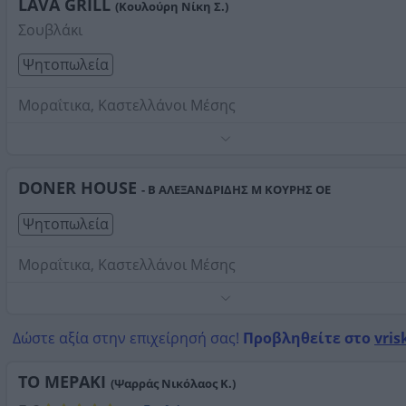
LAVA GRILL
(Κουλούρη Νίκη Σ.)
Τηλέφωνο:
2661056348
Σουβλάκι
Στοιχεία αναζήτησης:
Ψητοπωλεία , Καστελλάνοι Μέσ
Ψητοπωλεία
Μοραΐτικα, Καστελλάνοι Μέσης
Τηλέφωνο:
2661075005
Στοιχεία αναζήτησης:
Ψητοπωλεία , Καστελλάνοι Μέσ
DONER HOUSE
- Β ΑΛΕΞΑΝΔΡΙΔΗΣ Μ ΚΟΥΡΗΣ ΟΕ
Ψητοπωλεία
Μοραΐτικα, Καστελλάνοι Μέσης
Τηλέφωνο:
2661075480
Στοιχεία αναζήτησης:
Ψητοπωλεία , Καστελλάνοι Μέσ
Δώστε αξία στην επιχείρησή σας!
Προβληθείτε στο
vris
ΤΟ ΜΕΡΑΚΙ
(Ψαρράς Νικόλαος Κ.)