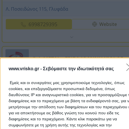
Λ. Ποσειδώνος 115, Γλυφάδα
6998729395
Website
G. I. METAL - ΓΡΙΒΑ ΙΩΑΝΝΗ ΥΙΟΙ ΟΕ
www.vrisko.gr -
Σεβόμαστε την ιδιωτικότητά σας
Σίτες – Αντικατάσταση Σίτας – Επισκευή Σίτας – Ανοιγόμ
Σ ...
Εμείς και οι συνεργάτες μας χρησιμοποιούμε τεχνολογίες, όπως
cookies, και επεξεργαζόμαστε προσωπικά δεδομένα, όπως
Σίτες - Κουνουπιέρες
διευθύνσεις IP και αναγνωριστικά cookies, για να προσαρμόζουμε τ
διαφημίσεις και το περιεχόμενο με βάση τα ενδιαφέροντά σας, για 
μετρήσουμε την απόδοση των διαφημίσεων και του περιεχομένου 
Ιερά Οδός 301, Αιγάλεω
για να αποκτήσουμε εις βάθος γνώση του κοινού που είδε τις
διαφημίσεις και το περιεχόμενο. Κάντε κλικ παρακάτω για να
2105906248
Website
συμφωνήσετε με τη χρήση αυτής της τεχνολογίας και την