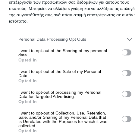
επεξεργασία των προσωπικών σας δεδομένων για αυτούς τους
σκοπούς. Μπορείτε να αλλάξετε γνώμη και να αλλάξετε τις επιλογέ
της συγκατάθεσής σας ανά πάσα στιγμή επιστρέφοντας σε αυτόν 
ιστότοπο.
ALU PROFESSION
Please note that this website/app uses one or more Google servic
and may gather and store information including but not limited to
Personal Data Processing Opt Outs
your visit or usage behaviour. You may click to grant or deny cons
Κουφώματα Αλουμινίου Europa – Πόρτες Παράθυρα
Αλουμινίου & P ...
to Google and its third-party tags to use your data for below speci
I want to opt-out of the Sharing of my personal
data.
purposes in below Google consent section.
Opted In
Αλουμίνια
Πόρτες Ειδικές
Ρολά
Κουφώματα
Σίτες 
I want to opt-out of the Sale of my Personal
Σίτες Παραθύρων
Data.
Opted In
Πρωτοπαπαδάκη 26, Γαλάτσι
I want to opt-out of processing my Personal
Data for Targeted Advertising.
Opted In
6978234703
Email
I want to opt-out of Collection, Use, Retention,
Sale, and/or Sharing of my Personal Data that
Is Unrelated with the Purposes for which it was
collected.
Opted In