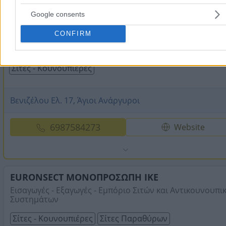
ΖΕΚΗΣ ΑΚΗΣ
Google consents
CONFIRM
Σίτες - Κουνουπιέρες - Αντικουνουπικές Σίτες - Σίτες
Παραθύρ ...
Σίτες - Κουνουπιέρες
Βενιζέλου Ελ. 17, Άγιοι Ανάργυροι
6987584273
Website
EURONSECT ΜΟΝΟΠΡΟΣΩΠΗ IKE
Εισαγωγές - Εξαγωγές - Εμπόριο Σιτών και Αντικουνουπι
Συστημάτων
Σίτες - Κουνουπιέρες
Σίτες Παραθύρων