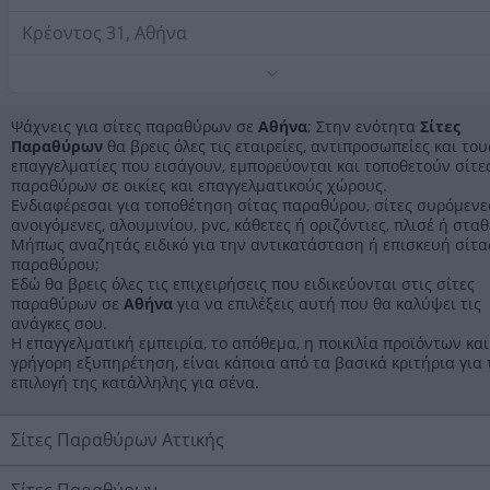
Κρέοντος 31, Αθήνα
Τηλέφωνο:
2105140521
Στοιχεία αναζήτησης:
Σίτες Παραθύρων , Αθήνα
Ψάχνεις για σίτες παραθύρων σε
Αθήνα
; Στην ενότητα
Σίτες
Παραθύρων
θα βρεις όλες τις εταιρείες, αντιπροσωπείες και του
επαγγελματίες που εισάγουν, εμπορεύονται και τοποθετούν σίτε
παραθύρων σε οικίες και επαγγελματικούς χώρους.
Ενδιαφέρεσαι για τοποθέτηση σίτας παραθύρου, σίτες συρόμενε
ανοιγόμενες, αλουμινίου, pvc, κάθετες ή οριζόντιες, πλισέ ή σταθ
Μήπως αναζητάς ειδικό για την αντικατάσταση ή επισκευή σίτα
παραθύρου;
Εδώ θα βρεις όλες τις επιχειρήσεις που ειδικεύονται στις σίτες
παραθύρων σε
Αθήνα
για να επιλέξεις αυτή που θα καλύψει τις
ανάγκες σου.
Η επαγγελματική εμπειρία, το απόθεμα, η ποικιλία προϊόντων και
γρήγορη εξυπηρέτηση, είναι κάποια από τα βασικά κριτήρια για 
επιλογή της κατάλληλης για σένα.
Σίτες Παραθύρων Αττικής