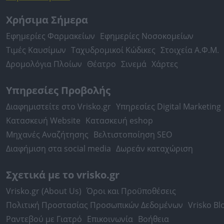
Χρήσιμα Σήμερα
Εφημερίες Φαρμακείων
Εφημερίες Νοσοκομείων
Τιμές Καυσίμων
Ταχυδρομικοί Κώδικες
Στοιχεία Α.Φ.Μ.
Δρομολόγια Πλοίων
Θέατρο
Σινεμά
Χάρτες
Υπηρεσίες Προβολής
Διαφημιστείτε στο Vrisko.gr
Υπηρεσίες Digital Marketing
Κατασκευή Website
Κατασκευή eshop
Μηχανές Αναζήτησης
Βελτιστοποίηση SEO
Διαφήμιση στα social media
Δωρεάν καταχώριση
Σχετικά με το vrisko.gr
Vrisko.gr (About Us)
Όροι και Προϋποθέσεις
Πολιτική Προστασίας Προσωπικών Δεδομένων
Vrisko Bl
Ραντεβού με Γιατρό
Επικοινωνία
Βοήθεια