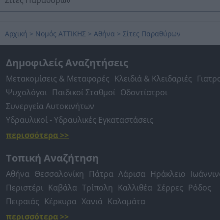
Σίτες Παραθύρων
Αρχική
>
Νομός ΑΤΤΙΚΗΣ
>
Αθήνα
>
Σίτες Παραθύρων
Δημοφιλείς Αναζητήσεις
Μετακομίσεις & Μεταφορές
Κλειδιά & Κλειδαριές
Γιατρ
Ψυχολόγοι
Παιδικοί Σταθμοί
Οδοντίατροι
Συνεργεία Αυτοκινήτων
Υδραυλικοί - Υδραυλικές Εγκαταστάσεις
περισσότερα >>
Τοπική Αναζήτηση
Αθήνα
Θεσσαλονίκη
Πάτρα
Λάρισα
Ηράκλειο
Ιωάννιν
Περιστέρι
Καβάλα
Τρίπολη
Καλλιθέα
Σέρρες
Ρόδος
Πειραιάς
Κέρκυρα
Χανιά
Καλαμάτα
περισσότερα >>