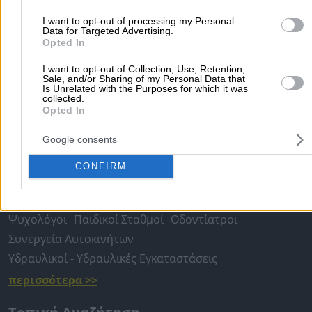
& Προϊόντα
Φαρμακαποθήκες
Γενικοί Οικογενειακοί Ια
I want to opt-out of processing my Personal
Τεχνητά Μέλη Ανθρώπινου Σώματος
Καλλυντικά
Data for Targeted Advertising.
Opted In
Δερματολόγοι - Αφροδισιολόγοι
Οφθαλμίατροι
Παθολό
Ενδοκρινολόγοι
Γυναικολόγοι
ΩΡΛ
Διαγνωστικά Κέν
I want to opt-out of Collection, Use, Retention,
Sale, and/or Sharing of my Personal Data that
Ορθοπαιδικά Είδη
Φαρμακεία
Ορθοπαιδικοί
Is Unrelated with the Purposes for which it was
collected.
Opted In
Αρχική
>
Εφημερεύοντα & Ανοιχτά Φαρμακεία
>
ΑΙΤΩΛΟΑΚΑΡΝΑ
>
Αγρίνιο
Google consents
CONFIRM
Δημοφιλείς Αναζητήσεις
Μετακομίσεις & Μεταφορές
Κλειδιά & Κλειδαριές
Γιατρ
Ψυχολόγοι
Παιδικοί Σταθμοί
Οδοντίατροι
Συνεργεία Αυτοκινήτων
Υδραυλικοί - Υδραυλικές Εγκαταστάσεις
περισσότερα >>