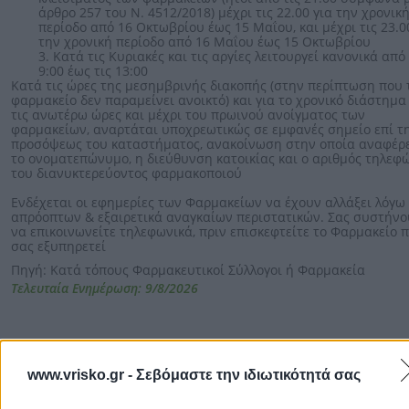
άρθρο 257 του Ν. 4512/2018) μέχρι τις 22.00 για την χρονικ
περίοδο από 16 Οκτωβρίου έως 15 Μαΐου, και μέχρι τις 23.0
την χρονική περίοδο από 16 Μαΐου έως 15 Οκτωβρίου
3. Κατά τις Κυριακές και τις αργίες λειτουργεί κανονικά από 
9:00 έως τις 13:00
Κατά τις ώρες της μεσημβρινής διακοπής (στην περίπτωση που 
φαρμακείο δεν παραμείνει ανοικτό) και για το χρονικό διάστημα
τις ανωτέρω ώρες και μέχρι του πρωινού ανοίγματος των
φαρμακείων, αναρτάται υποχρεωτικώς σε εμφανές σημείο επί τ
προσόψεως του καταστήματος, ανακοίνωση στην οποία αναφέρ
το ονοματεπώνυμο, η διεύθυνση κατοικίας και ο αριθμός τηλεφ
του διανυκτερεύοντος φαρμακοποιού
Ενδέχεται οι εφημερίες των Φαρμακείων να έχουν αλλάξει λόγω
απρόοπτων & εξαιρετικά αναγκαίων περιστατικών. Σας συστήν
να επικοινωνείτε τηλεφωνικά, πριν επισκεφτείτε το Φαρμακείο 
σας εξυπηρετεί
Πηγή: Κατά τόπους Φαρμακευτικοί Σύλλογοι ή Φαρμακεία
Τελευταία Ενημέρωση: 9/8/2026
www.vrisko.gr -
Σεβόμαστε την ιδιωτικότητά σας