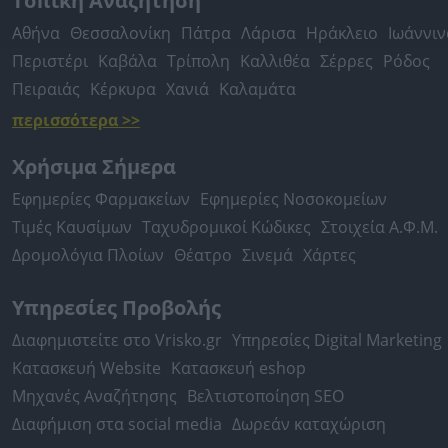
Τοπική Αναζήτηση
Αθήνα
Θεσσαλονίκη
Πάτρα
Λάρισα
Ηράκλειο
Ιωάννιν
Περιστέρι
Καβάλα
Τρίπολη
Καλλιθέα
Σέρρες
Ρόδος
Πειραιάς
Κέρκυρα
Χανιά
Καλαμάτα
περισσότερα >>
Χρήσιμα Σήμερα
Εφημερίες Φαρμακείων
Εφημερίες Νοσοκομείων
Τιμές Καυσίμων
Ταχυδρομικοί Κώδικες
Στοιχεία Α.Φ.Μ.
Δρομολόγια Πλοίων
Θέατρο
Σινεμά
Χάρτες
Υπηρεσίες Προβολής
Διαφημιστείτε στο Vrisko.gr
Υπηρεσίες Digital Marketing
Κατασκευή Website
Κατασκευή eshop
Μηχανές Αναζήτησης
Βελτιστοποίηση SEO
Διαφήμιση στα social media
Δωρεάν καταχώριση