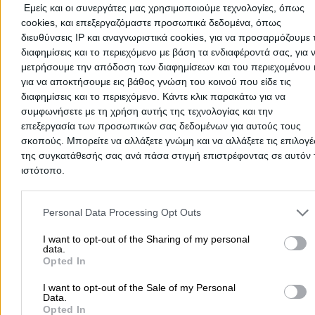
Εμείς και οι συνεργάτες μας χρησιμοποιούμε τεχνολογίες, όπως
cookies, και επεξεργαζόμαστε προσωπικά δεδομένα, όπως
διευθύνσεις IP και αναγνωριστικά cookies, για να προσαρμόζουμε τ
διαφημίσεις και το περιεχόμενο με βάση τα ενδιαφέροντά σας, για 
μετρήσουμε την απόδοση των διαφημίσεων και του περιεχομένου 
για να αποκτήσουμε εις βάθος γνώση του κοινού που είδε τις
διαφημίσεις και το περιεχόμενο. Κάντε κλικ παρακάτω για να
συμφωνήσετε με τη χρήση αυτής της τεχνολογίας και την
επεξεργασία των προσωπικών σας δεδομένων για αυτούς τους
σκοπούς. Μπορείτε να αλλάξετε γνώμη και να αλλάξετε τις επιλογέ
Στην ενότητα αυτή μπορείτε να ενημερωθείτε γρήγορα και με
της συγκατάθεσής σας ανά πάσα στιγμή επιστρέφοντας σε αυτόν 
ευκολία για τις
εφημερίες των φαρμακείων
καθώς και για τα
ανοιχτά φαρμακεία
επιλέγοντας νομό και περιοχή.
ιστότοπο.
Τα αποτελέσματα παρουσιάζονται ανά περιοχή και μπορείτε,
Please note that this website/app uses one or more Google servic
χρησιμοποιώντας τα φίλτρα, να βρείτε τα πλησιέστερα
and may gather and store information including but not limited to
Personal Data Processing Opt Outs
εφημερεύοντα
, τα
διανυκτερεύοντα
αλλά και τα
ανοιχτά
your visit or usage behaviour. You may click to grant or deny cons
φαρμακεία
για την ημέρα και την ώρα που σας ενδιαφέρει.
to Google and its third-party tags to use your data for below speci
I want to opt-out of the Sharing of my personal
data.
purposes in below Google consent section.
Opted In
Σχετικές Αναζητήσεις:
I want to opt-out of the Sale of my Personal
Data.
Ψυχοθεραπεία
Φαρμακευτικές Εταιρείες
Φαρμακευτικά
Opted In