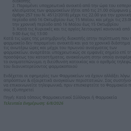
διακοπής
2. Παραμένει υποχρεωτικά ανοικτό από την ώρα του εσπερι
κλεισίματος των φαρμακείων (ήτοι από τις 21.00 σύμφωνα μ
άρθρο 257 του Ν. 4512/2018) μέχρι τις 22.00 για την χρονικ
περίοδο από 16 Οκτωβρίου έως 15 Μαΐου, και μέχρι τις 23.0
την χρονική περίοδο από 16 Μαΐου έως 15 Οκτωβρίου
3. Κατά τις Κυριακές και τις αργίες λειτουργεί κανονικά από 
9:00 έως τις 13:00
Κατά τις ώρες της μεσημβρινής διακοπής (στην περίπτωση που 
φαρμακείο δεν παραμείνει ανοικτό) και για το χρονικό διάστημα
τις ανωτέρω ώρες και μέχρι του πρωινού ανοίγματος των
φαρμακείων, αναρτάται υποχρεωτικώς σε εμφανές σημείο επί τ
προσόψεως του καταστήματος, ανακοίνωση στην οποία αναφέρ
το ονοματεπώνυμο, η διεύθυνση κατοικίας και ο αριθμός τηλεφ
του διανυκτερεύοντος φαρμακοποιού
Ενδέχεται οι εφημερίες των Φαρμακείων να έχουν αλλάξει λόγω
απρόοπτων & εξαιρετικά αναγκαίων περιστατικών. Σας συστήν
να επικοινωνείτε τηλεφωνικά, πριν επισκεφτείτε το Φαρμακείο 
σας εξυπηρετεί
Πηγή: Κατά τόπους Φαρμακευτικοί Σύλλογοι ή Φαρμακεία
Τελευταία Ενημέρωση: 6/8/2026