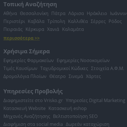
Τοπική Αναζήτηση
Αθήνα
Θεσσαλονίκη
Πάτρα
Λάρισα
Ηράκλειο
Ιωάννιν
Περιστέρι
Καβάλα
Τρίπολη
Καλλιθέα
Σέρρες
Ρόδος
Πειραιάς
Κέρκυρα
Χανιά
Καλαμάτα
περισσότερα >>
Χρήσιμα Σήμερα
Εφημερίες Φαρμακείων
Εφημερίες Νοσοκομείων
Τιμές Καυσίμων
Ταχυδρομικοί Κώδικες
Στοιχεία Α.Φ.Μ.
Δρομολόγια Πλοίων
Θέατρο
Σινεμά
Χάρτες
Υπηρεσίες Προβολής
Διαφημιστείτε στο Vrisko.gr
Υπηρεσίες Digital Marketing
Κατασκευή Website
Κατασκευή eshop
Μηχανές Αναζήτησης
Βελτιστοποίηση SEO
Διαφήμιση στα social media
Δωρεάν καταχώριση