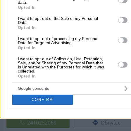
data.
Διευρυμένο
Ανοιχτό
purposes in below Google consent section.
Opted In
Ώρες Λειτουργίας:
Πέμπτη 17:30- 21:00
I want to opt-out of the Sale of my Personal
Data.
Opted In
1ης Μεραρχίας 1, Λάρισα - Πλατεία Νεάπολης
I want to opt-out of processing my Personal
Data for Targeted Advertising.
2410626654
Οδηγίες
Opted In
I want to opt-out of Collection, Use, Retention,
Sale, and/or Sharing of my Personal Data that
Οικονόμου Δημήτριος
Is Unrelated with the Purposes for which it was
collected.
Διευρυμένο
Ανοιχτό
Opted In
Ώρες Λειτουργίας:
Πέμπτη 17:00- 21:00
Google consents
Ρήκα Γεωργίου 11, Λάρισα - Πλατεία Μικρού
CONFIRM
Προφήτη Ηλία
2410252069
Οδηγίες