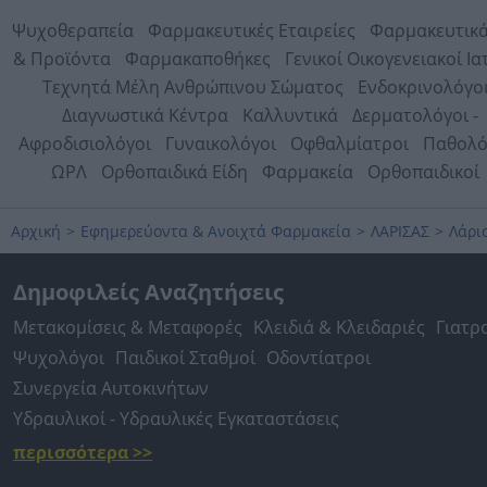
Ψυχοθεραπεία
Φαρμακευτικές Εταιρείες
Φαρμακευτικά
& Προϊόντα
Φαρμακαποθήκες
Γενικοί Οικογενειακοί Ια
Τεχνητά Μέλη Ανθρώπινου Σώματος
Ενδοκρινολόγο
Διαγνωστικά Κέντρα
Καλλυντικά
Δερματολόγοι -
Αφροδισιολόγοι
Γυναικολόγοι
Οφθαλμίατροι
Παθολό
ΩΡΛ
Ορθοπαιδικά Είδη
Φαρμακεία
Ορθοπαιδικοί
Αρχική
>
Εφημερεύοντα & Ανοιχτά Φαρμακεία
>
ΛΑΡΙΣΑΣ
>
Λάρι
Δημοφιλείς Αναζητήσεις
Μετακομίσεις & Μεταφορές
Κλειδιά & Κλειδαριές
Γιατρ
Ψυχολόγοι
Παιδικοί Σταθμοί
Οδοντίατροι
Συνεργεία Αυτοκινήτων
Υδραυλικοί - Υδραυλικές Εγκαταστάσεις
περισσότερα >>