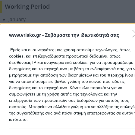
Working Period
January
February
March
www.vrisko.gr -
Σεβόμαστε την ιδιωτικότητά σας
April
May
Εμείς και οι συνεργάτες μας χρησιμοποιούμε τεχνολογίες, όπως
June
cookies, και επεξεργαζόμαστε προσωπικά δεδομένα, όπως
July
διευθύνσεις IP και αναγνωριστικά cookies, για να προσαρμόζουμε τ
διαφημίσεις και το περιεχόμενο με βάση τα ενδιαφέροντά σας, για 
August
μετρήσουμε την απόδοση των διαφημίσεων και του περιεχομένου 
September
για να αποκτήσουμε εις βάθος γνώση του κοινού που είδε τις
October
διαφημίσεις και το περιεχόμενο. Κάντε κλικ παρακάτω για να
November
συμφωνήσετε με τη χρήση αυτής της τεχνολογίας και την
December
επεξεργασία των προσωπικών σας δεδομένων για αυτούς τους
σκοπούς. Μπορείτε να αλλάξετε γνώμη και να αλλάξετε τις επιλογέ
Add a Review
της συγκατάθεσής σας ανά πάσα στιγμή επιστρέφοντας σε αυτόν 
ιστότοπο.
Please note that this website/app uses one or more Google servic