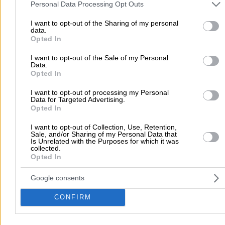
and may gather and store information including but not limited to
Personal Data Processing Opt Outs
your visit or usage behaviour. You may click to grant or deny cons
to Google and its third-party tags to use your data for below speci
I want to opt-out of the Sharing of my personal
data.
purposes in below Google consent section.
Opted In
I want to opt-out of the Sale of my Personal
There aren't any reviews yet
Data.
Opted In
This professional has not received any reviews yet. Be th
first to share your experience and help other users make
I want to opt-out of processing my Personal
right choice!
Data for Targeted Advertising.
Opted In
I want to opt-out of Collection, Use, Retention,
Sale, and/or Sharing of my Personal Data that
Is Unrelated with the Purposes for which it was
collected.
Opted In
Google consents
CONFIRM