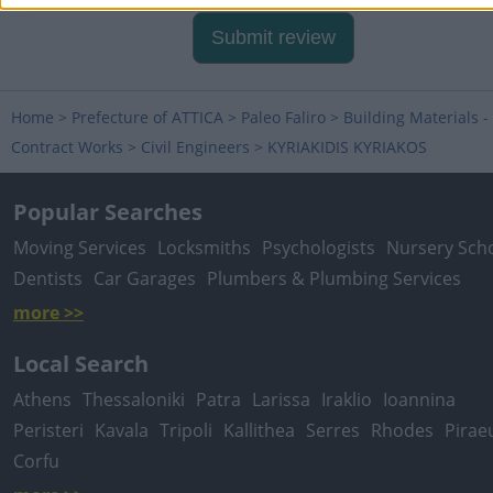
Submit review
Home
>
Prefecture of ATTICA
>
Paleo Faliro
>
Building Materials -
Contract Works
>
Civil Engineers
>
KYRIAKIDIS KYRIAKOS
Popular Searches
Moving Services
Locksmiths
Psychologists
Nursery Sch
Dentists
Car Garages
Plumbers & Plumbing Services
more >>
Local Search
Athens
Thessaloniki
Patra
Larissa
Iraklio
Ioannina
Peristeri
Kavala
Tripoli
Kallithea
Serres
Rhodes
Pirae
Corfu