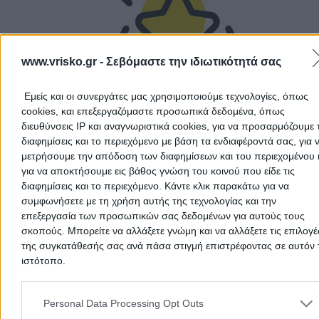
www.vrisko.gr -
Σεβόμαστε την ιδιωτικότητά σας
Εμείς και οι συνεργάτες μας χρησιμοποιούμε τεχνολογίες, όπως
There aren't any reviews yet
cookies, και επεξεργαζόμαστε προσωπικά δεδομένα, όπως
This professional has not received any reviews yet. Be th
διευθύνσεις IP και αναγνωριστικά cookies, για να προσαρμόζουμε τ
first to share your experience and help other users make
διαφημίσεις και το περιεχόμενο με βάση τα ενδιαφέροντά σας, για 
right choice!
μετρήσουμε την απόδοση των διαφημίσεων και του περιεχομένου 
για να αποκτήσουμε εις βάθος γνώση του κοινού που είδε τις
διαφημίσεις και το περιεχόμενο. Κάντε κλικ παρακάτω για να
συμφωνήσετε με τη χρήση αυτής της τεχνολογίας και την
επεξεργασία των προσωπικών σας δεδομένων για αυτούς τους
σκοπούς. Μπορείτε να αλλάξετε γνώμη και να αλλάξετε τις επιλογέ
της συγκατάθεσής σας ανά πάσα στιγμή επιστρέφοντας σε αυτόν 
ιστότοπο.
Please note that this website/app uses one or more Google servic
and may gather and store information including but not limited to
Personal Data Processing Opt Outs
your visit or usage behaviour. You may click to grant or deny cons