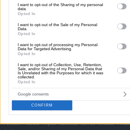
to Google and its third-party tags to use your data for below speci
I want to opt-out of the Sharing of my personal
data.
purposes in below Google consent section.
Submit review
Opted In
I want to opt-out of the Sale of my Personal
Data.
Opted In
Home
>
Prefecture of ATTICA
>
Athens
>
Medical - Diagnostic Cen
Clinics - Alternative Treatments
>
Physiotherapy
>
STEP UP
I want to opt-out of processing my Personal
Data for Targeted Advertising.
PHYSIOTHERAPY - PAPADOPOULOS STEFANOS
Opted In
Popular Searches
I want to opt-out of Collection, Use, Retention,
Sale, and/or Sharing of my Personal Data that
Is Unrelated with the Purposes for which it was
Moving Services
Locksmiths
Psychologists
Nursery Sch
collected.
Opted In
Dentists
Car Garages
Plumbers & Plumbing Services
more >>
Google consents
Local Search
CONFIRM
Athens
Thessaloniki
Patra
Larissa
Iraklio
Ioannina
Peristeri
Kavala
Tripoli
Kallithea
Serres
Rhodes
Pirae