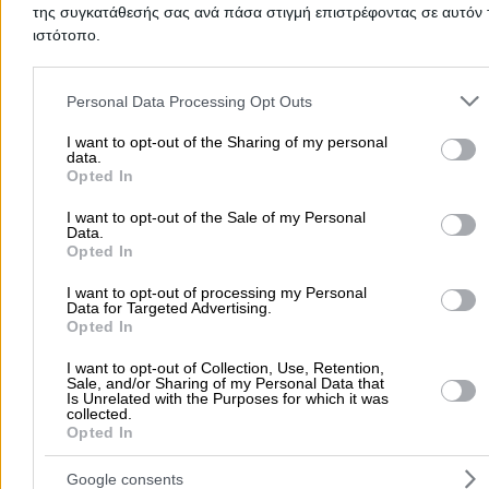
της συγκατάθεσής σας ανά πάσα στιγμή επιστρέφοντας σε αυτόν 
ιστότοπο.
Please note that this website/app uses one or more Google servic
and may gather and store information including but not limited to
Personal Data Processing Opt Outs
your visit or usage behaviour. You may click to grant or deny cons
to Google and its third-party tags to use your data for below speci
I want to opt-out of the Sharing of my personal
data.
purposes in below Google consent section.
Opted In
I want to opt-out of the Sale of my Personal
Data.
Opted In
I want to opt-out of processing my Personal
Submit review
Data for Targeted Advertising.
Opted In
I want to opt-out of Collection, Use, Retention,
Home
>
Prefecture of ATTICA
>
Kifissia
>
Doctors
>
Dermatologists
Sale, and/or Sharing of my Personal Data that
Is Unrelated with the Purposes for which it was
Venereologists
>
RANTOULOVITS IRINA
collected.
Opted In
Popular Searches
Google consents