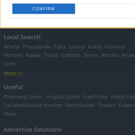
Moving Services
Locksmiths
Psychologists
Nursery Sch
CONFIRM
Dentists
Car Garages
Plumbers & Plumbing Services
more >>
Local Search
Athens
Thessaloniki
Patra
Larissa
Iraklio
Ioannina
Peristeri
Kavala
Tripoli
Kallithea
Serres
Rhodes
Pirae
Corfu
more >>
Useful
Pharmacy Duties
Hospital Duties
Fuel Prices
Postal Co
Tax Identification Number
Ferry Routes
Theatre
Cinem
Maps
Advertise Solutions