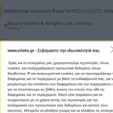
Additional services from
RANTOULOVITS IRI
Beauty Salons & Weight Loss Centres
Kifissia
Add a Review
www.vrisko.gr -
Σεβόμαστε την ιδιωτικότητά σας
Εμείς και οι συνεργάτες μας χρησιμοποιούμε τεχνολογίες, όπως
cookies, και επεξεργαζόμαστε προσωπικά δεδομένα, όπως
διευθύνσεις IP και αναγνωριστικά cookies, για να προσαρμόζουμε τ
διαφημίσεις και το περιεχόμενο με βάση τα ενδιαφέροντά σας, για 
μετρήσουμε την απόδοση των διαφημίσεων και του περιεχομένου 
για να αποκτήσουμε εις βάθος γνώση του κοινού που είδε τις
There aren't any reviews yet
διαφημίσεις και το περιεχόμενο. Κάντε κλικ παρακάτω για να
This professional has not received any reviews yet. Be th
συμφωνήσετε με τη χρήση αυτής της τεχνολογίας και την
first to share your experience and help other users make
επεξεργασία των προσωπικών σας δεδομένων για αυτούς τους
right choice!
σκοπούς. Μπορείτε να αλλάξετε γνώμη και να αλλάξετε τις επιλογέ