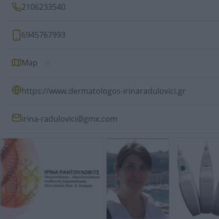
2106233540
6945767993
Map
https://www.dermatologos-irinaradulovici.gr
irina-radulovici@gmx.com