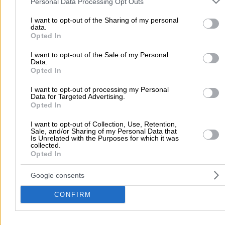
Personal Data Processing Opt Outs
your visit or usage behaviour. You may click to grant or deny cons
to Google and its third-party tags to use your data for below speci
I want to opt-out of the Sharing of my personal
data.
purposes in below Google consent section.
Opted In
I want to opt-out of the Sale of my Personal
Submit review
Data.
Opted In
I want to opt-out of processing my Personal
Home
>
Prefecture of ATTICA
>
Peristeri
>
Graphic Arts
>
Store Si
Data for Targeted Advertising.
Opted In
PLEXIGLASS CENTER
I want to opt-out of Collection, Use, Retention,
Sale, and/or Sharing of my Personal Data that
Popular Searches
Is Unrelated with the Purposes for which it was
collected.
Moving Services
Locksmiths
Psychologists
Nursery Sch
Opted In
Dentists
Car Garages
Plumbers & Plumbing Services
Google consents
more >>
CONFIRM
Local Search
Athens
Thessaloniki
Patra
Larissa
Iraklio
Ioannina