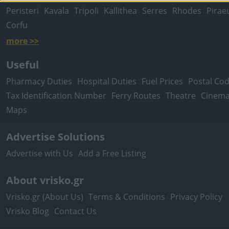
Peristeri
Kavala
Tripoli
Kallithea
Serres
Rhodes
Pirae
Corfu
more >>
Useful
Pharmacy Duties
Hospital Duties
Fuel Prices
Postal Co
Tax Identification Number
Ferry Routes
Theatre
Cinem
Maps
Advertise Solutions
Advertise with Us
Add a Free Listing
About vrisko.gr
Vrisko.gr (About Us)
Terms & Conditions
Privacy Policy
Vrisko Blog
Contact Us