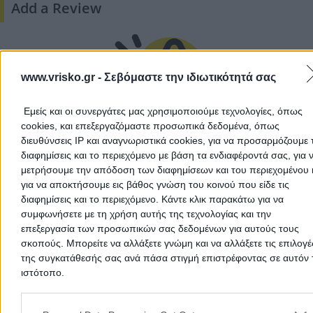
Add a Review
www.vrisko.gr -
Σεβόμαστε την ιδιωτικότητά σας
Εμείς και οι συνεργάτες μας χρησιμοποιούμε τεχνολογίες, όπως
cookies, και επεξεργαζόμαστε προσωπικά δεδομένα, όπως
διευθύνσεις IP και αναγνωριστικά cookies, για να προσαρμόζουμε τ
There aren't any reviews yet
διαφημίσεις και το περιεχόμενο με βάση τα ενδιαφέροντά σας, για 
This professional has not received any reviews yet. Be th
μετρήσουμε την απόδοση των διαφημίσεων και του περιεχομένου 
first to share your experience and help other users make
για να αποκτήσουμε εις βάθος γνώση του κοινού που είδε τις
right choice!
διαφημίσεις και το περιεχόμενο. Κάντε κλικ παρακάτω για να
συμφωνήσετε με τη χρήση αυτής της τεχνολογίας και την
επεξεργασία των προσωπικών σας δεδομένων για αυτούς τους
σκοπούς. Μπορείτε να αλλάξετε γνώμη και να αλλάξετε τις επιλογέ
της συγκατάθεσής σας ανά πάσα στιγμή επιστρέφοντας σε αυτόν 
ιστότοπο.
Please note that this website/app uses one or more Google servic
and may gather and store information including but not limited to