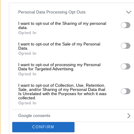
Please note that this website/app uses one or more Google servic
and may gather and store information including but not limited to
Personal Data Processing Opt Outs
your visit or usage behaviour. You may click to grant or deny cons
to Google and its third-party tags to use your data for below speci
I want to opt-out of the Sharing of my personal
data.
Submit review
purposes in below Google consent section.
Opted In
I want to opt-out of the Sale of my Personal
Data.
User Reviews
Opted In
5.0
I want to opt-out of processing my Personal
5
2
Data for Targeted Advertising.
4
0
Opted In
3
0
2
0
(2 reviews)
I want to opt-out of Collection, Use, Retention,
1
0
Sale, and/or Sharing of my Personal Data that
Is Unrelated with the Purposes for which it was
collected.
Opted In
Elen S.
Google consents
04/03/2026 16:12
CONFIRM