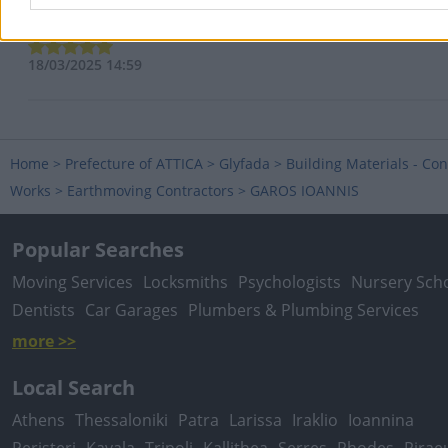
ΓΙΩΡΓΟΣ Α.
18/03/2025 14:59
Home
>
Prefecture of ATTICA
>
Glyfada
>
Building Materials - Con
Works
>
Earthmoving Contractors
>
GAROS IOANNIS
Popular Searches
Moving Services
Locksmiths
Psychologists
Nursery Sch
Dentists
Car Garages
Plumbers & Plumbing Services
more >>
Local Search
Athens
Thessaloniki
Patra
Larissa
Iraklio
Ioannina