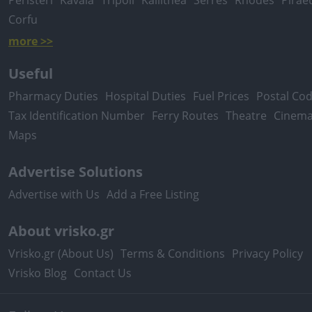
Peristeri
Kavala
Tripoli
Kallithea
Serres
Rhodes
Pirae
Corfu
more >>
Useful
Pharmacy Duties
Hospital Duties
Fuel Prices
Postal Co
Tax Identification Number
Ferry Routes
Theatre
Cinem
Maps
Advertise Solutions
Advertise with Us
Add a Free Listing
About vrisko.gr
Vrisko.gr (About Us)
Terms & Conditions
Privacy Policy
Vrisko Blog
Contact Us