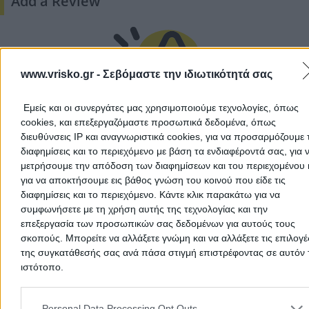
Add a Review
www.vrisko.gr -
Σεβόμαστε την ιδιωτικότητά σας
Εμείς και οι συνεργάτες μας χρησιμοποιούμε τεχνολογίες, όπως
cookies, και επεξεργαζόμαστε προσωπικά δεδομένα, όπως
There aren't any reviews yet
διευθύνσεις IP και αναγνωριστικά cookies, για να προσαρμόζουμε τ
διαφημίσεις και το περιεχόμενο με βάση τα ενδιαφέροντά σας, για 
This professional has not received any reviews yet. Be th
μετρήσουμε την απόδοση των διαφημίσεων και του περιεχομένου 
first to share your experience and help other users make
για να αποκτήσουμε εις βάθος γνώση του κοινού που είδε τις
right choice!
διαφημίσεις και το περιεχόμενο. Κάντε κλικ παρακάτω για να
συμφωνήσετε με τη χρήση αυτής της τεχνολογίας και την
επεξεργασία των προσωπικών σας δεδομένων για αυτούς τους
σκοπούς. Μπορείτε να αλλάξετε γνώμη και να αλλάξετε τις επιλογέ
της συγκατάθεσής σας ανά πάσα στιγμή επιστρέφοντας σε αυτόν 
ιστότοπο.
Please note that this website/app uses one or more Google servic
and may gather and store information including but not limited to
Personal Data Processing Opt Outs