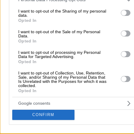
your visit or usage behaviour. You may click to grant or deny cons
to Google and its third-party tags to use your data for below speci
I want to opt-out of the Sharing of my personal
data.
purposes in below Google consent section.
Opted In
Submit review
I want to opt-out of the Sale of my Personal
Data.
Opted In
I want to opt-out of processing my Personal
Home
>
Prefecture of ATTICA
>
Athens
>
Doctors
>
Obstetricians 
Data for Targeted Advertising.
Gynaecologists
>
ΚΑΡΓΑΚΟΥ ΝΙΚ. ΜΑΓΔΑΛΗΝΗ
Opted In
I want to opt-out of Collection, Use, Retention,
Sale, and/or Sharing of my Personal Data that
Popular Searches
Is Unrelated with the Purposes for which it was
collected.
Moving Services
Locksmiths
Psychologists
Nursery Sch
Opted In
Dentists
Car Garages
Plumbers & Plumbing Services
Google consents
more >>
CONFIRM
Local Search
Athens
Thessaloniki
Patra
Larissa
Iraklio
Ioannina