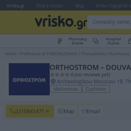
Vrisko.gr
Find a Doctor
Blog
Vrisko Digital Ad 
Pharmacy
Hospital
Duties
Duties
Home
/
Prefecture of THESSALONIKIS
/
Thessaloniki
/
Furnitures
ORTHOSTROM – DOUVAN
(no reviews yet)
Archeologikou Mousiou 18, The
Mattresses
Cushions
2310841471
Map
Email