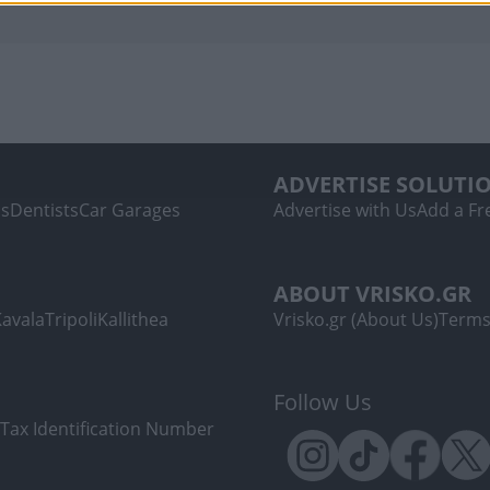
ADVERTISE SOLUTI
ls
Dentists
Car Garages
Advertise with Us
Add a Fre
ABOUT VRISKO.GR
Kavala
Tripoli
Kallithea
Vrisko.gr (About Us)
Terms
Follow Us
Tax Identification Number