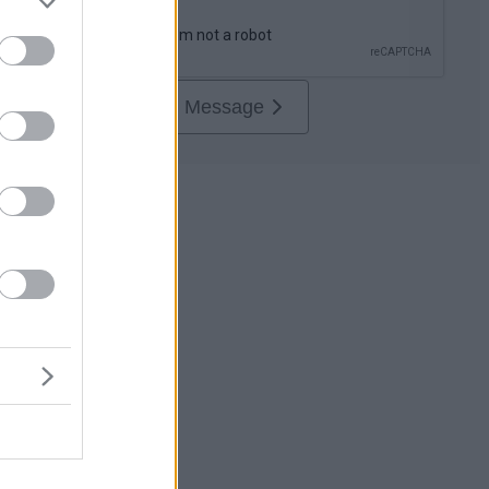
Send Message
e