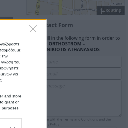
Routing
Contact Form
Please fill in the following form in order to
contact:
ORTHOSTROM –
εργαζόμαστε
DOUVANIKIOTIS ATHANASSIOS
οσαρμόζουμε
ε την
ς γνώση του
υμφωνήσετε
ομένων για
ς
er and store
to grant or
ed purposes
I agree with the
Τerms and Conditions
and the
Privacy Policy