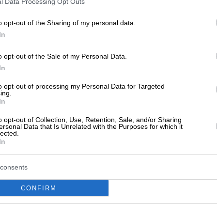
l Data Processing Opt Outs
o opt-out of the Sharing of my personal data.
In
o opt-out of the Sale of my Personal Data.
In
't any reviews yet
to opt-out of processing my Personal Data for Targeted
ing.
 the first to share your experience and help other users mak
In
o opt-out of Collection, Use, Retention, Sale, and/or Sharing
ersonal Data that Is Unrelated with the Purposes for which it
lected.
In
consents
CONFIRM