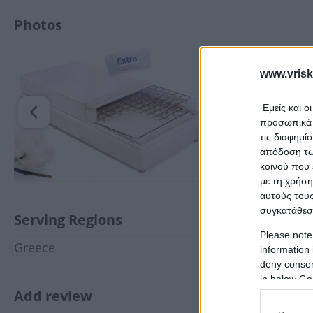
Photos
www.vrisk
Εμείς και ο
προσωπικά δ
τις διαφημί
απόδοση των
κοινού που 
με τη χρήση
αυτούς τους
συγκατάθεσ
Serving Regions
Please note
Greece
information 
deny consent
in below Go
Add review