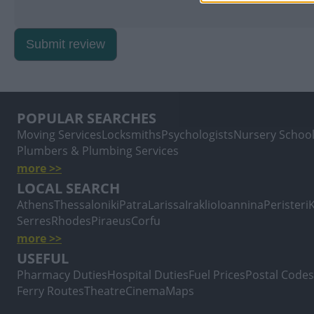
Submit review
POPULAR SEARCHES
Moving Services
Locksmiths
Psychologists
Nursery Schoo
Plumbers & Plumbing Services
more >>
LOCAL SEARCH
Athens
Thessaloniki
Patra
Larissa
Iraklio
Ioannina
Peristeri
Serres
Rhodes
Piraeus
Corfu
more >>
USEFUL
Pharmacy Duties
Hospital Duties
Fuel Prices
Postal Codes
Ferry Routes
Theatre
Cinema
Maps