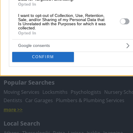
Opted In
I want to opt-out of Collection, Use, Retention,
Sale, and/or Sharing of my Personal Data that
Is Unrelated with the Purposes for which it was
collected.
Opted In
Submit review
Google consents
Home
>
Prefecture of THESSALONIKIS
>
Thessaloniki
>
Furnitures
CONFIRM
Furniture (General)
>
ELKON FURNITURE - FITSIOS ATHANASSIOS
Popular Searches
Moving Services
Locksmiths
Psychologists
Nursery Sch
Dentists
Car Garages
Plumbers & Plumbing Services
more >>
Local Search