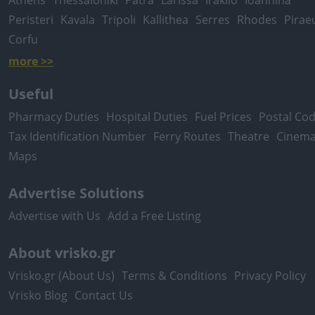
Athens
Thessaloniki
Patra
Larissa
Iraklio
Ioannina
Peristeri
Kavala
Tripoli
Kallithea
Serres
Rhodes
Pirae
Corfu
more >>
Useful
Pharmacy Duties
Hospital Duties
Fuel Prices
Postal Co
Tax Identification Number
Ferry Routes
Theatre
Cinem
Maps
Advertise Solutions
Advertise with Us
Add a Free Listing
About vrisko.gr
Vrisko.gr (About Us)
Terms & Conditions
Privacy Policy
Vrisko Blog
Contact Us