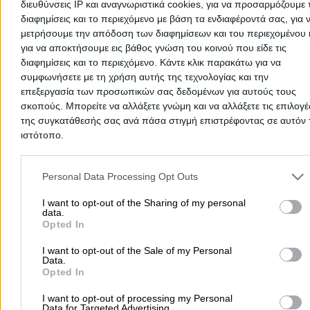
διευθύνσεις IP και αναγνωριστικά cookies, για να προσαρμόζουμε τ
Add a Review
διαφημίσεις και το περιεχόμενο με βάση τα ενδιαφέροντά σας, για 
μετρήσουμε την απόδοση των διαφημίσεων και του περιεχομένου 
για να αποκτήσουμε εις βάθος γνώση του κοινού που είδε τις
διαφημίσεις και το περιεχόμενο. Κάντε κλικ παρακάτω για να
συμφωνήσετε με τη χρήση αυτής της τεχνολογίας και την
επεξεργασία των προσωπικών σας δεδομένων για αυτούς τους
σκοπούς. Μπορείτε να αλλάξετε γνώμη και να αλλάξετε τις επιλογέ
της συγκατάθεσής σας ανά πάσα στιγμή επιστρέφοντας σε αυτόν 
ιστότοπο.
There aren't any reviews yet
Please note that this website/app uses one or more Google servic
This professional has not received any reviews yet. Be th
and may gather and store information including but not limited to
first to share your experience and help other users make
Personal Data Processing Opt Outs
your visit or usage behaviour. You may click to grant or deny cons
right choice!
to Google and its third-party tags to use your data for below speci
I want to opt-out of the Sharing of my personal
data.
purposes in below Google consent section.
Opted In
I want to opt-out of the Sale of my Personal
Data.
Opted In
I want to opt-out of processing my Personal
Data for Targeted Advertising.