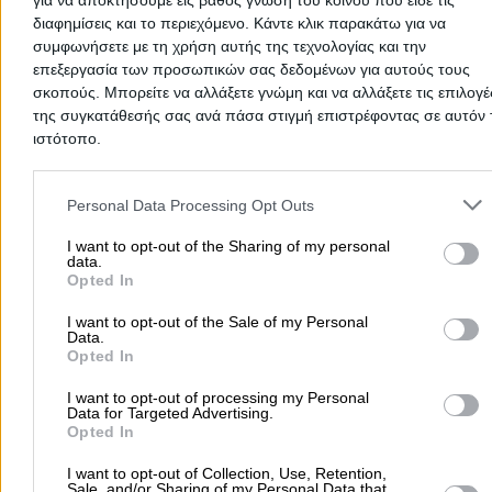
για να αποκτήσουμε εις βάθος γνώση του κοινού που είδε τις
διαφημίσεις και το περιεχόμενο. Κάντε κλικ παρακάτω για να
συμφωνήσετε με τη χρήση αυτής της τεχνολογίας και την
επεξεργασία των προσωπικών σας δεδομένων για αυτούς τους
σκοπούς. Μπορείτε να αλλάξετε γνώμη και να αλλάξετε τις επιλογέ
There aren't any reviews yet
της συγκατάθεσής σας ανά πάσα στιγμή επιστρέφοντας σε αυτόν 
This professional has not received any reviews yet. Be th
ιστότοπο.
first to share your experience and help other users make
right choice!
Please note that this website/app uses one or more Google servic
and may gather and store information including but not limited to
Personal Data Processing Opt Outs
your visit or usage behaviour. You may click to grant or deny cons
to Google and its third-party tags to use your data for below speci
I want to opt-out of the Sharing of my personal
data.
purposes in below Google consent section.
Opted In
I want to opt-out of the Sale of my Personal
Data.
Opted In
I want to opt-out of processing my Personal
Data for Targeted Advertising.
Opted In
I want to opt-out of Collection, Use, Retention,
Sale, and/or Sharing of my Personal Data that