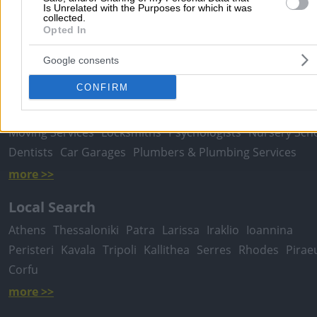
Submit review
Is Unrelated with the Purposes for which it was
collected.
Opted In
Home
>
Prefecture of ATTICA
>
Kallithea
>
Fuels
>
Gas Stations
>
Google consents
STAIKOS GROUP
CONFIRM
Popular Searches
Moving Services
Locksmiths
Psychologists
Nursery Sch
Dentists
Car Garages
Plumbers & Plumbing Services
more >>
Local Search
Athens
Thessaloniki
Patra
Larissa
Iraklio
Ioannina
Peristeri
Kavala
Tripoli
Kallithea
Serres
Rhodes
Pirae
Corfu
more >>