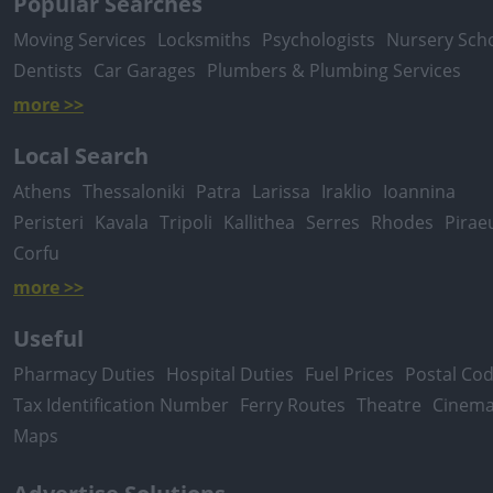
Popular Searches
Moving Services
Locksmiths
Psychologists
Nursery Sch
Dentists
Car Garages
Plumbers & Plumbing Services
more >>
Local Search
Athens
Thessaloniki
Patra
Larissa
Iraklio
Ioannina
Peristeri
Kavala
Tripoli
Kallithea
Serres
Rhodes
Pirae
Corfu
more >>
Useful
Pharmacy Duties
Hospital Duties
Fuel Prices
Postal Co
Tax Identification Number
Ferry Routes
Theatre
Cinem
Maps