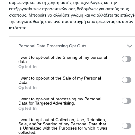
συμφωνήσετε με τη χρήση αυτής της τεχνολογίας και την
July
επεξεργασία των προσωπικών σας δεδομένων για αυτούς τους
August
σκοπούς. Μπορείτε να αλλάξετε γνώμη και να αλλάξετε τις επιλογέ
September
της συγκατάθεσής σας ανά πάσα στιγμή επιστρέφοντας σε αυτόν 
October
ιστότοπο.
November
Please note that this website/app uses one or more Google servic
December
and may gather and store information including but not limited to
Personal Data Processing Opt Outs
your visit or usage behaviour. You may click to grant or deny cons
Add a Review
to Google and its third-party tags to use your data for below speci
I want to opt-out of the Sharing of my personal
data.
purposes in below Google consent section.
Opted In
I want to opt-out of the Sale of my Personal
Data.
Opted In
I want to opt-out of processing my Personal
Data for Targeted Advertising.
Opted In
There aren't any reviews yet
I want to opt-out of Collection, Use, Retention,
This professional has not received any reviews yet. Be th
Sale, and/or Sharing of my Personal Data that
Is Unrelated with the Purposes for which it was
first to share your experience and help other users make
collected.