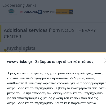
Cooperating Banks
Additional services from
NOUS THERAPY
CENTER
Psychologists
Thessaloniki
www.vrisko.gr -
Σεβόμαστε την ιδιωτικότητά σας
Working Period
Εμείς και οι συνεργάτες μας χρησιμοποιούμε τεχνολογίες, όπως
January
cookies, και επεξεργαζόμαστε προσωπικά δεδομένα, όπως
February
διευθύνσεις IP και αναγνωριστικά cookies, για να προσαρμόζουμε τ
March
διαφημίσεις και το περιεχόμενο με βάση τα ενδιαφέροντά σας, για 
April
μετρήσουμε την απόδοση των διαφημίσεων και του περιεχομένου 
για να αποκτήσουμε εις βάθος γνώση του κοινού που είδε τις
May
διαφημίσεις και το περιεχόμενο. Κάντε κλικ παρακάτω για να
June