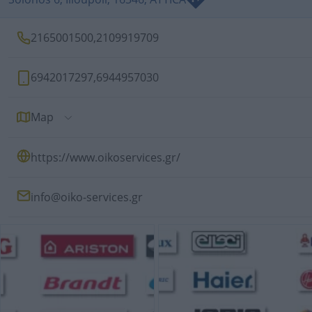
2165001500
,
2109919709
6942017297
,
6944957030
Map
https://www.oikoservices.gr/
info@oiko-services.gr