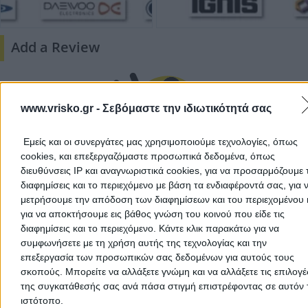
Add a Review
www.vrisko.gr -
Σεβόμαστε την ιδιωτικότητά σας
Εμείς και οι συνεργάτες μας χρησιμοποιούμε τεχνολογίες, όπως
cookies, και επεξεργαζόμαστε προσωπικά δεδομένα, όπως
διευθύνσεις IP και αναγνωριστικά cookies, για να προσαρμόζουμε τ
There aren't any reviews yet
διαφημίσεις και το περιεχόμενο με βάση τα ενδιαφέροντά σας, για 
This professional has not received any reviews yet. Be th
μετρήσουμε την απόδοση των διαφημίσεων και του περιεχομένου 
first to share your experience and help other users make
για να αποκτήσουμε εις βάθος γνώση του κοινού που είδε τις
right choice!
διαφημίσεις και το περιεχόμενο. Κάντε κλικ παρακάτω για να
συμφωνήσετε με τη χρήση αυτής της τεχνολογίας και την
επεξεργασία των προσωπικών σας δεδομένων για αυτούς τους
σκοπούς. Μπορείτε να αλλάξετε γνώμη και να αλλάξετε τις επιλογέ
της συγκατάθεσής σας ανά πάσα στιγμή επιστρέφοντας σε αυτόν 
ιστότοπο.