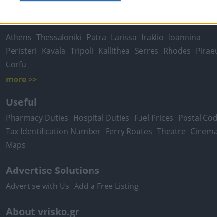
Local Search
Athens
Thessaloniki
Patra
Larissa
Iraklio
Ioannina
Peristeri
Kavala
Tripoli
Kallithea
Serres
Rhodes
Pirae
Corfu
more >>
Useful
Pharmacy Duties
Hospital Duties
Fuel Prices
Postal Co
Tax Identification Number
Ferry Routes
Theatre
Cinem
Maps
Advertise Solutions
Advertise with Us
Add a Free Listing
About vrisko.gr