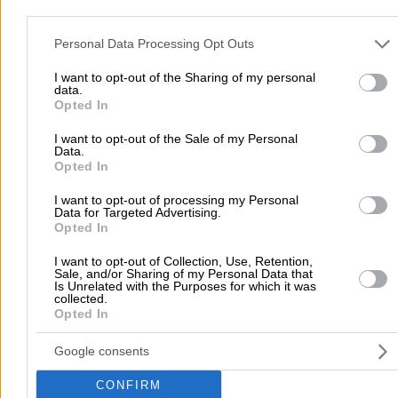
Please note that this website/app uses one or more Google servic
and may gather and store information including but not limited to
Personal Data Processing Opt Outs
your visit or usage behaviour. You may click to grant or deny cons
to Google and its third-party tags to use your data for below speci
I want to opt-out of the Sharing of my personal
data.
purposes in below Google consent section.
Opted In
I want to opt-out of the Sale of my Personal
Data.
Submit review
Opted In
I want to opt-out of processing my Personal
Data for Targeted Advertising.
Home
>
Prefecture of ATTICA
>
Ilioupoli
>
Domestic Appliances -
Opted In
Household
>
Electrical Appliance Repair & Service
>
IKO - SERVIC
I want to opt-out of Collection, Use, Retention,
KONSTANTINOU
Sale, and/or Sharing of my Personal Data that
Is Unrelated with the Purposes for which it was
collected.
Popular Searches
Opted In
Moving Services
Locksmiths
Psychologists
Nursery Sch
Google consents
Dentists
Car Garages
Plumbers & Plumbing Services
CONFIRM
more >>