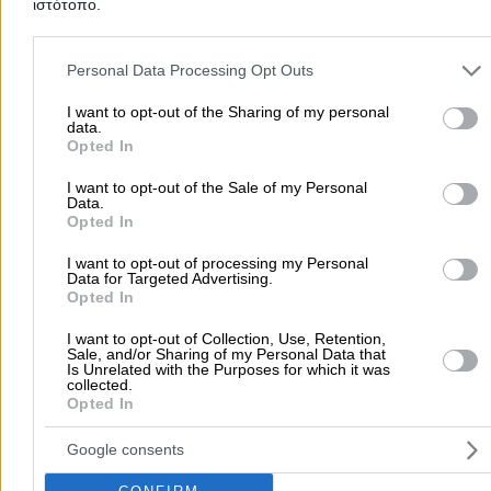
5.0
5
1
ιστότοπο.
4
0
3
0
Please note that this website/app uses one or more Google servic
2
0
(1 review)
and may gather and store information including but not limited to
Personal Data Processing Opt Outs
1
0
your visit or usage behaviour. You may click to grant or deny cons
to Google and its third-party tags to use your data for below speci
I want to opt-out of the Sharing of my personal
data.
purposes in below Google consent section.
Opted In
ΣΠΗΛΙΟΣ Χ.
I want to opt-out of the Sale of my Personal
Data.
22/07/2025 20:28
Opted In
I want to opt-out of processing my Personal
Data for Targeted Advertising.
Opted In
Home
>
Prefecture of MESSINIAS
>
Kalamata
>
Doctors
>
I want to opt-out of Collection, Use, Retention,
Gastroenterologists
>
DIMOPOULOS KONSTANTINOS
Sale, and/or Sharing of my Personal Data that
Is Unrelated with the Purposes for which it was
collected.
Opted In
Popular Searches
Google consents
Moving Services
Locksmiths
Psychologists
Nursery Sch
Dentists
Car Garages
Plumbers & Plumbing Services