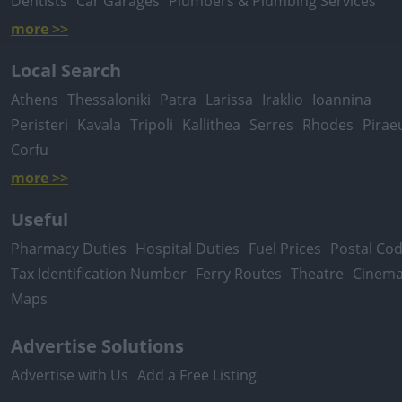
Dentists
Car Garages
Plumbers & Plumbing Services
more >>
Local Search
Athens
Thessaloniki
Patra
Larissa
Iraklio
Ioannina
Peristeri
Kavala
Tripoli
Kallithea
Serres
Rhodes
Pirae
Corfu
more >>
Useful
Pharmacy Duties
Hospital Duties
Fuel Prices
Postal Co
Tax Identification Number
Ferry Routes
Theatre
Cinem
Maps
Advertise Solutions
Advertise with Us
Add a Free Listing