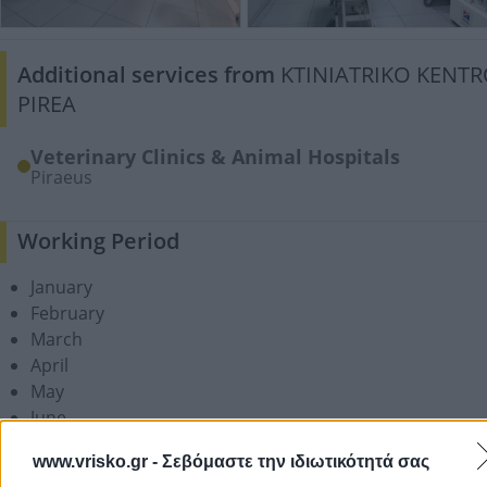
Additional services from
KTINIATRIKO KENT
PIREA
Veterinary Clinics & Animal Hospitals
Piraeus
Working Period
January
February
March
April
May
June
July
www.vrisko.gr -
Σεβόμαστε την ιδιωτικότητά σας
August