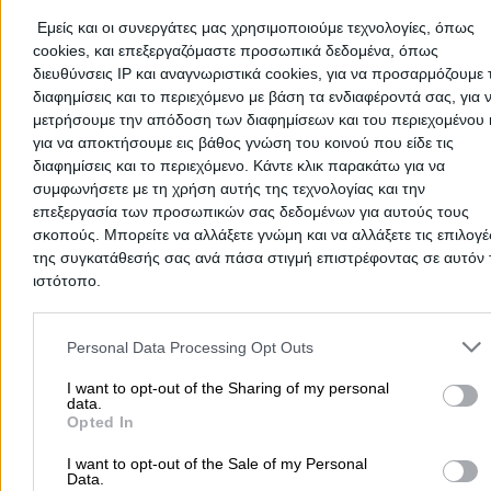
September
Εμείς και οι συνεργάτες μας χρησιμοποιούμε τεχνολογίες, όπως
October
cookies, και επεξεργαζόμαστε προσωπικά δεδομένα, όπως
November
διευθύνσεις IP και αναγνωριστικά cookies, για να προσαρμόζουμε τ
December
διαφημίσεις και το περιεχόμενο με βάση τα ενδιαφέροντά σας, για 
μετρήσουμε την απόδοση των διαφημίσεων και του περιεχομένου 
Add a Review
για να αποκτήσουμε εις βάθος γνώση του κοινού που είδε τις
διαφημίσεις και το περιεχόμενο. Κάντε κλικ παρακάτω για να
συμφωνήσετε με τη χρήση αυτής της τεχνολογίας και την
επεξεργασία των προσωπικών σας δεδομένων για αυτούς τους
σκοπούς. Μπορείτε να αλλάξετε γνώμη και να αλλάξετε τις επιλογέ
της συγκατάθεσής σας ανά πάσα στιγμή επιστρέφοντας σε αυτόν 
ιστότοπο.
Please note that this website/app uses one or more Google servic
and may gather and store information including but not limited to
Personal Data Processing Opt Outs
There aren't any reviews yet
your visit or usage behaviour. You may click to grant or deny cons
This professional has not received any reviews yet. Be th
to Google and its third-party tags to use your data for below speci
I want to opt-out of the Sharing of my personal
data.
first to share your experience and help other users make
purposes in below Google consent section.
Opted In
right choice!
I want to opt-out of the Sale of my Personal
Data.