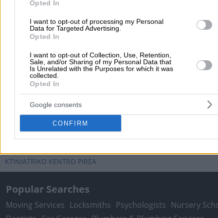
Opted In
I want to opt-out of processing my Personal
Data for Targeted Advertising.
Opted In
I want to opt-out of Collection, Use, Retention,
Sale, and/or Sharing of my Personal Data that
Is Unrelated with the Purposes for which it was
collected.
Opted In
Google consents
Submit review
CONFIRM
Home
>
Prefecture of ATTICA
>
Piraeus
>
Doctors
>
Veterinarians
KTINIATRIKO KENTRO PIREA
Popular Searches
Moving Services
Locksmiths
Psychologists
Nursery Sch