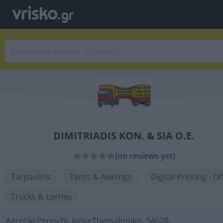
DIMITRIADIS KON. & SIA O.E.
(no reviews yet)
Tarpaulins
Tents & Awnings
Digital Printing - Of
Trucks & Lorries
Agrotiki Periochi, Ionia Thessalonikis, 54628,