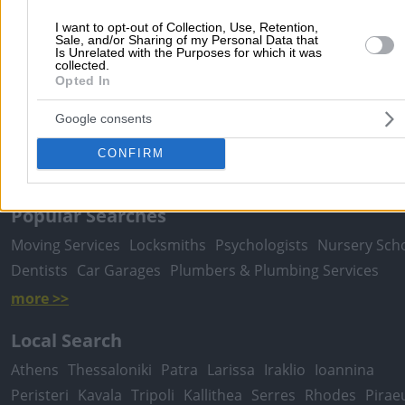
I want to opt-out of Collection, Use, Retention,
Sale, and/or Sharing of my Personal Data that
Is Unrelated with the Purposes for which it was
collected.
Submit review
Opted In
Google consents
Home
>
Prefecture of THESSALONIKIS
>
Ionia Thessalonikis
>
CONFIRM
Constructions
>
Tarpaulins
>
DIMITRIADIS KON. & SIA O.E.
Popular Searches
Moving Services
Locksmiths
Psychologists
Nursery Sch
Dentists
Car Garages
Plumbers & Plumbing Services
more >>
Local Search
Athens
Thessaloniki
Patra
Larissa
Iraklio
Ioannina
Peristeri
Kavala
Tripoli
Kallithea
Serres
Rhodes
Pirae