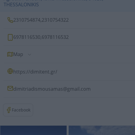
THESSALONIKIS
2310754874
,
2310754322
6978116530
,
6978116532
Map
https://dimitent.gr/
dimitriadismousamas@gmail.com
Facebook