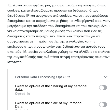
Εμείς και οι συνεργάτες μας χρησιμοποιούμε τεχνολογίες, όπως
cookies, και επεξεργαζόμαστε προσωπικά δεδομένα, όπως
διευθύνσεις IP και αναγνωριστικά cookies, για να προσαρμόζουμε τ
διαφημίσεις και το περιεχόμενο με βάση τα ενδιαφέροντά σας, για 
μετρήσουμε την απόδοση των διαφημίσεων και του περιεχομένου 
για να αποκτήσουμε εις βάθος γνώση του κοινού που είδε τις
διαφημίσεις και το περιεχόμενο. Κάντε κλικ παρακάτω για να
συμφωνήσετε με τη χρήση αυτής της τεχνολογίας και την
επεξεργασία των προσωπικών σας δεδομένων για αυτούς τους
σκοπούς. Μπορείτε να αλλάξετε γνώμη και να αλλάξετε τις επιλογέ
της συγκατάθεσής σας ανά πάσα στιγμή επιστρέφοντας σε αυτόν 
ιστότοπο.
Submit review
Please note that this website/app uses one or more Google servic
and may gather and store information including but not limited to
Personal Data Processing Opt Outs
your visit or usage behaviour. You may click to grant or deny cons
to Google and its third-party tags to use your data for below speci
I want to opt-out of the Sharing of my personal
User Reviews
data.
purposes in below Google consent section.
Opted In
5.0
5
1
I want to opt-out of the Sale of my Personal
4
0
Data.
3
0