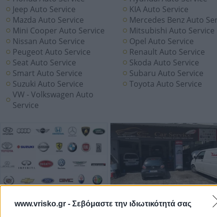
Jeep Auto Service
KIA Auto Service
Mazda Auto Service
Mercedes Benz Auto Ser
Mini Cooper Auto Service
Mitsubishi Auto Service
Nissan Auto Service
Opel Auto Service
Peugeot Auto Service
Renault Auto Service
Seat Auto Service
Skoda Auto Service
Smart Auto Service
Subaru Auto Service
Suzuki Auto Service
Toyota Auto Service
VW - Volkswagen Auto
Service
www.vrisko.gr -
Σεβόμαστε την ιδιωτικότητά σας
Add a Review