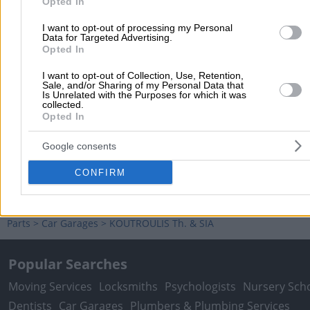
Opted In
2
0
(1 review)
1
0
I want to opt-out of processing my Personal
Data for Targeted Advertising.
Opted In
Pantelis N.
I want to opt-out of Collection, Use, Retention,
Sale, and/or Sharing of my Personal Data that
Is Unrelated with the Purposes for which it was
collected.
19/05/2025 08:46
Opted In
Άψογοι επαγγελματίες - πολύ καλές τιμές - άμεση
εξυπηρέτηση !
Google consents
CONFIRM
Home
>
Prefecture of ATTICA
>
Metamorfossi
>
Car Garages - Aut
Parts
>
Car Garages
>
KOUTROULIS Th. & SIA
Popular Searches
Moving Services
Locksmiths
Psychologists
Nursery Sch
Dentists
Car Garages
Plumbers & Plumbing Services