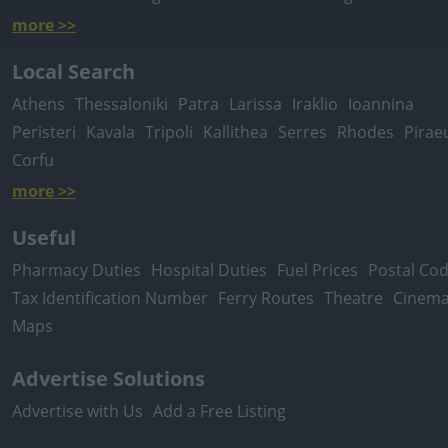
more >>
Local Search
Athens
Thessaloniki
Patra
Larissa
Iraklio
Ioannina
Peristeri
Kavala
Tripoli
Kallithea
Serres
Rhodes
Pirae
Corfu
more >>
Useful
Pharmacy Duties
Hospital Duties
Fuel Prices
Postal Co
Tax Identification Number
Ferry Routes
Theatre
Cinem
Maps
Advertise Solutions
Advertise with Us
Add a Free Listing