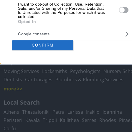
I want to opt-out of Collection, Use, Retention,
Submit review
Sale, and/or Sharing of my Personal Data that
Is Unrelated with the Purposes for which it was
collected.
Opted In
Home
>
Prefecture of THESSALONIKIS
>
Chalkidona
>
Medical -
Google consents
Diagnostic Centers - Clinics - Alternative Treatments
>
Microbiolo
Laboratories
>
RAPTAKI GR. MARIA
CONFIRM
Popular Searches
Moving Services
Locksmiths
Psychologists
Nursery Sch
Dentists
Car Garages
Plumbers & Plumbing Services
more >>
Local Search
Athens
Thessaloniki
Patra
Larissa
Iraklio
Ioannina
Peristeri
Kavala
Tripoli
Kallithea
Serres
Rhodes
Pirae
Corfu