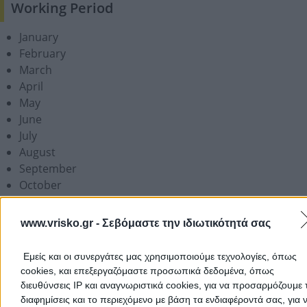
Working Period
January
February
March
April
May
June
July
August
September
October
November
December
www.vrisko.gr -
Σεβόμαστε την ιδιωτικότητά σας
Add a Review
Εμείς και οι συνεργάτες μας χρησιμοποιούμε τεχνολογίες, όπως
cookies, και επεξεργαζόμαστε προσωπικά δεδομένα, όπως
διευθύνσεις IP και αναγνωριστικά cookies, για να προσαρμόζουμε τ
διαφημίσεις και το περιεχόμενο με βάση τα ενδιαφέροντά σας, για 