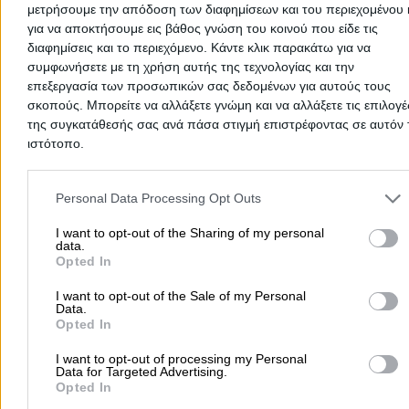
μετρήσουμε την απόδοση των διαφημίσεων και του περιεχομένου 
για να αποκτήσουμε εις βάθος γνώση του κοινού που είδε τις
διαφημίσεις και το περιεχόμενο. Κάντε κλικ παρακάτω για να
συμφωνήσετε με τη χρήση αυτής της τεχνολογίας και την
επεξεργασία των προσωπικών σας δεδομένων για αυτούς τους
There aren't any reviews yet
σκοπούς. Μπορείτε να αλλάξετε γνώμη και να αλλάξετε τις επιλογέ
της συγκατάθεσής σας ανά πάσα στιγμή επιστρέφοντας σε αυτόν 
This professional has not received any reviews yet. Be th
ιστότοπο.
first to share your experience and help other users make
right choice!
Please note that this website/app uses one or more Google servic
and may gather and store information including but not limited to
Personal Data Processing Opt Outs
your visit or usage behaviour. You may click to grant or deny cons
to Google and its third-party tags to use your data for below speci
I want to opt-out of the Sharing of my personal
data.
purposes in below Google consent section.
Opted In
I want to opt-out of the Sale of my Personal
Data.
Opted In
I want to opt-out of processing my Personal
Data for Targeted Advertising.
Opted In