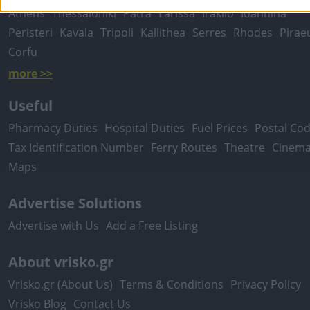
Athens
Thessaloniki
Patra
Larissa
Iraklio
Ioannina
Peristeri
Kavala
Tripoli
Kallithea
Serres
Rhodes
Pirae
Corfu
more >>
Useful
Pharmacy Duties
Hospital Duties
Fuel Prices
Postal Co
Tax Identification Number
Ferry Routes
Theatre
Cinem
Maps
Advertise Solutions
Advertise with Us
Add a Free Listing
About vrisko.gr
Vrisko.gr (About Us)
Terms & Conditions
Privacy Policy
Vrisko Blog
Contact Us