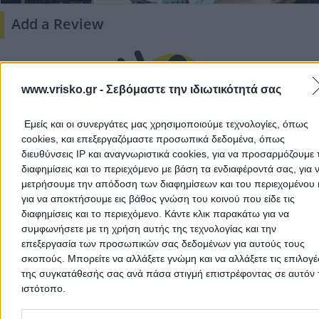
Add a Review
www.vrisko.gr -
Σεβόμαστε την ιδιωτικότητά σας
Εμείς και οι συνεργάτες μας χρησιμοποιούμε τεχνολογίες, όπως
cookies, και επεξεργαζόμαστε προσωπικά δεδομένα, όπως
διευθύνσεις IP και αναγνωριστικά cookies, για να προσαρμόζουμε τ
There aren't any reviews yet
διαφημίσεις και το περιεχόμενο με βάση τα ενδιαφέροντά σας, για 
This professional has not received any reviews yet. Be th
μετρήσουμε την απόδοση των διαφημίσεων και του περιεχομένου 
first to share your experience and help other users make
για να αποκτήσουμε εις βάθος γνώση του κοινού που είδε τις
right choice!
διαφημίσεις και το περιεχόμενο. Κάντε κλικ παρακάτω για να
συμφωνήσετε με τη χρήση αυτής της τεχνολογίας και την
επεξεργασία των προσωπικών σας δεδομένων για αυτούς τους
σκοπούς. Μπορείτε να αλλάξετε γνώμη και να αλλάξετε τις επιλογέ
της συγκατάθεσής σας ανά πάσα στιγμή επιστρέφοντας σε αυτόν 
ιστότοπο.
Please note that this website/app uses one or more Google servic