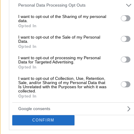
and may gather and store information including but not limited to
Personal Data Processing Opt Outs
your visit or usage behaviour. You may click to grant or deny cons
to Google and its third-party tags to use your data for below speci
I want to opt-out of the Sharing of my personal
data.
purposes in below Google consent section.
Opted In
I want to opt-out of the Sale of my Personal
Submit review
Data.
Opted In
I want to opt-out of processing my Personal
Data for Targeted Advertising.
Home
>
Prefecture of THESSALONIKIS
>
Thessaloniki
>
Legal Serv
Opted In
Lawyers & Law Firms
>
CHACHALIS CHARALAMPOS & SYNERGATE
I want to opt-out of Collection, Use, Retention,
Sale, and/or Sharing of my Personal Data that
Is Unrelated with the Purposes for which it was
Popular Searches
collected.
Opted In
Moving Services
Locksmiths
Psychologists
Nursery Sch
Dentists
Car Garages
Plumbers & Plumbing Services
Google consents
more >>
CONFIRM
Local Search