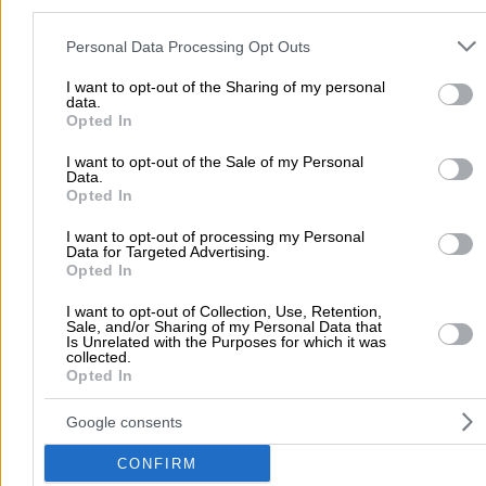
1
0
Please note that this website/app uses one or more Google servic
and may gather and store information including but not limited to
Personal Data Processing Opt Outs
your visit or usage behaviour. You may click to grant or deny cons
to Google and its third-party tags to use your data for below speci
I want to opt-out of the Sharing of my personal
Fotis G.
data.
purposes in below Google consent section.
Opted In
24/02/2026 21:59
I want to opt-out of the Sale of my Personal
Data.
Opted In
I want to opt-out of processing my Personal
Home
>
Data for Targeted Advertising.
Prefecture of ATTICA
>
Agii Anargyri
>
Funeral Services -
Opted In
Centers for Cremation
>
Funeral Services
>
GRAFIA TELETON
I.GIANNAKOPOULOS
I want to opt-out of Collection, Use, Retention,
Sale, and/or Sharing of my Personal Data that
Is Unrelated with the Purposes for which it was
collected.
Popular Searches
Opted In
Moving Services
Locksmiths
Psychologists
Nursery Sch
Google consents
Dentists
Car Garages
Plumbers & Plumbing Services
CONFIRM
more >>