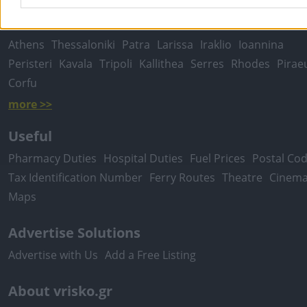
Local Search
Athens
Thessaloniki
Patra
Larissa
Iraklio
Ioannina
Peristeri
Kavala
Tripoli
Kallithea
Serres
Rhodes
Pirae
Corfu
more >>
Useful
Pharmacy Duties
Hospital Duties
Fuel Prices
Postal Co
Tax Identification Number
Ferry Routes
Theatre
Cinem
Maps
Advertise Solutions
Advertise with Us
Add a Free Listing
About vrisko.gr