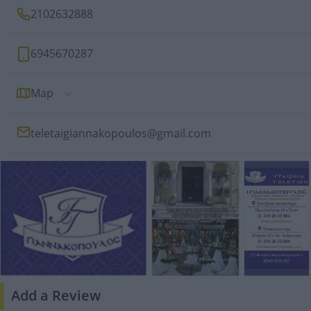
2102632888
6945670287
Map
teletaigiannakopoulos@gmail.com
Add a Review