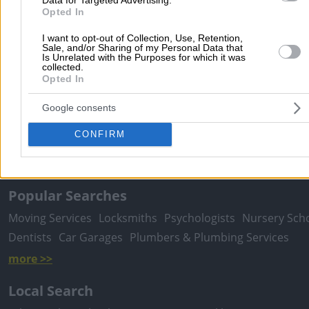
Opted In
I want to opt-out of Collection, Use, Retention,
Sale, and/or Sharing of my Personal Data that
Is Unrelated with the Purposes for which it was
collected.
Submit review
Opted In
Google consents
Home
>
Prefecture of THESSALONIKIS
>
Thessaloniki
>
Legal Serv
CONFIRM
Lawyers & Law Firms
>
LEX - GEORGIADIS ATh. - KAITEZIDOU AG. 
SYNETERI DIKIGORIKI ETERIA
Popular Searches
Moving Services
Locksmiths
Psychologists
Nursery Sch
Dentists
Car Garages
Plumbers & Plumbing Services
more >>
Local Search