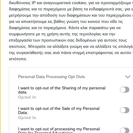
διευθύνσεις IP και αναγνωριστικά cookies, για να προσαρμόζουμε τ
διαφημίσεις και το περιεχόμενο με βάση τα ενδιαφέροντά σας, για 
μετρήσουμε την απόδοση των διαφημίσεων και του περιεχομένου 
για να αποκτήσουμε εις βάθος γνώση του κοινού που είδε τις
διαφημίσεις και το περιεχόμενο. Κάντε κλικ παρακάτω για να
συμφωνήσετε με τη χρήση αυτής της τεχνολογίας και την
επεξεργασία των προσωπικών σας δεδομένων για αυτούς τους
σκοπούς. Μπορείτε να αλλάξετε γνώμη και να αλλάξετε τις επιλογέ
της συγκατάθεσής σας ανά πάσα στιγμή επιστρέφοντας σε αυτόν 
There aren't any reviews yet
ιστότοπο.
This professional has not received any reviews yet. Be th
Please note that this website/app uses one or more Google servic
first to share your experience and help other users make
and may gather and store information including but not limited to
right choice!
Personal Data Processing Opt Outs
your visit or usage behaviour. You may click to grant or deny cons
to Google and its third-party tags to use your data for below speci
I want to opt-out of the Sharing of my personal
data.
purposes in below Google consent section.
Opted In
I want to opt-out of the Sale of my Personal
Data.
Opted In
I want to opt-out of processing my Personal
Data for Targeted Advertising.