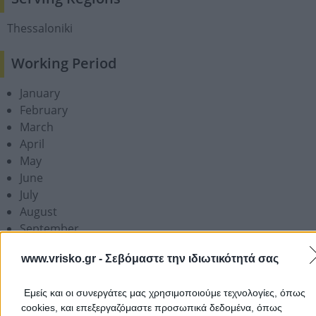
Thessaloniki
Working Period
January
February
March
April
May
June
July
August
September
October
www.vrisko.gr -
Σεβόμαστε την ιδιωτικότητά σας
November
December
Εμείς και οι συνεργάτες μας χρησιμοποιούμε τεχνολογίες, όπως
cookies, και επεξεργαζόμαστε προσωπικά δεδομένα, όπως
Add a Review