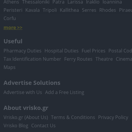
Athens
Thessaloniki
Patra
Larissa
Iraklio
Ioannina
Peristeri
Kavala
Tripoli
Kallithea
Serres
Rhodes
Pirae
Corfu
more >>
Useful
Pharmacy Duties
Hospital Duties
Fuel Prices
Postal Co
Tax Identification Number
Ferry Routes
Theatre
Cinem
Maps
Advertise Solutions
Advertise with Us
Add a Free Listing
About vrisko.gr
Vrisko.gr (About Us)
Terms & Conditions
Privacy Policy
Vrisko Blog
Contact Us