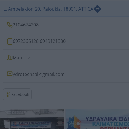
L. Ampelakion 20, Paloukia, 18901, ATTICA
2104674208
6972366128
,
6949121380
Map
ydrotechsal@gmail.com
Facebook