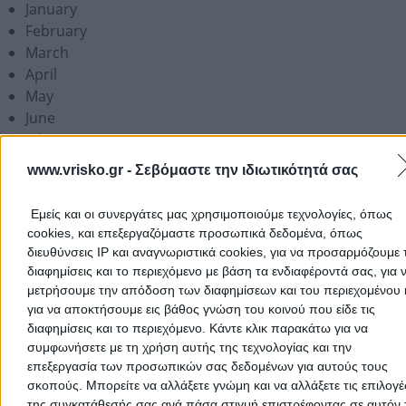
January
February
March
April
May
June
July
August
www.vrisko.gr -
Σεβόμαστε την ιδιωτικότητά σας
September
October
Εμείς και οι συνεργάτες μας χρησιμοποιούμε τεχνολογίες, όπως
November
cookies, και επεξεργαζόμαστε προσωπικά δεδομένα, όπως
December
διευθύνσεις IP και αναγνωριστικά cookies, για να προσαρμόζουμε τ
διαφημίσεις και το περιεχόμενο με βάση τα ενδιαφέροντά σας, για 
Add a Review
μετρήσουμε την απόδοση των διαφημίσεων και του περιεχομένου 
για να αποκτήσουμε εις βάθος γνώση του κοινού που είδε τις
διαφημίσεις και το περιεχόμενο. Κάντε κλικ παρακάτω για να
συμφωνήσετε με τη χρήση αυτής της τεχνολογίας και την
επεξεργασία των προσωπικών σας δεδομένων για αυτούς τους
σκοπούς. Μπορείτε να αλλάξετε γνώμη και να αλλάξετε τις επιλογέ
της συγκατάθεσής σας ανά πάσα στιγμή επιστρέφοντας σε αυτόν 