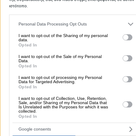
ιστότοπο.
Please note that this website/app uses one or more Google servic
and may gather and store information including but not limited to
Personal Data Processing Opt Outs
your visit or usage behaviour. You may click to grant or deny cons
to Google and its third-party tags to use your data for below speci
I want to opt-out of the Sharing of my personal
data.
purposes in below Google consent section.
Opted In
Submit review
I want to opt-out of the Sale of my Personal
Data.
Opted In
User Reviews
I want to opt-out of processing my Personal
Data for Targeted Advertising.
5.0
5
1
Opted In
4
0
3
0
I want to opt-out of Collection, Use, Retention,
Sale, and/or Sharing of my Personal Data that
2
0
(1 review)
Is Unrelated with the Purposes for which it was
1
0
collected.
Opted In
Google consents
Λοξίας Ξ.