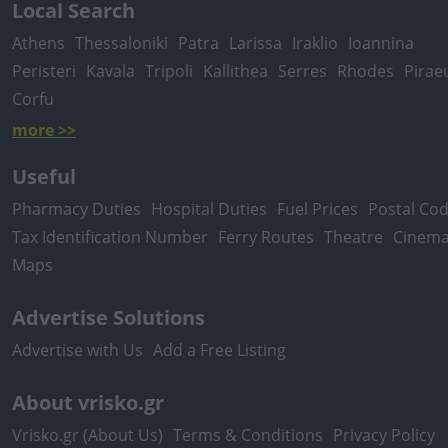
Local Search
Athens
Thessaloniki
Patra
Larissa
Iraklio
Ioannina
Peristeri
Kavala
Tripoli
Kallithea
Serres
Rhodes
Pirae
Corfu
more >>
Useful
Pharmacy Duties
Hospital Duties
Fuel Prices
Postal Co
Tax Identification Number
Ferry Routes
Theatre
Cinem
Maps
Advertise Solutions
Advertise with Us
Add a Free Listing
About vrisko.gr
Vrisko.gr (About Us)
Terms & Conditions
Privacy Policy