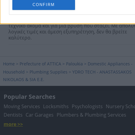
CONFIRM
20/03/2025 16:20
Πέντε αστέρια! Ο άνθρωπος δεν παίζεται λέμε. Θα στεί
τεχνικό ακόμα και για μια βρύση που στάζει. Με απόλυ
λογικές τιμές και άμεση εξυπηρέτηση, δεν θα βρείτε
καλύτερο.
Home
>
Prefecture of ATTICA
>
Paloukia
>
Domestic Appliances -
Household
>
Plumbing Supplies
>
YDRO TECH - ANASTASSAKOS
NIKOLAOS & SIA E.E.
Popular Searches
Moving Services
Locksmiths
Psychologists
Nursery Sch
Dentists
Car Garages
Plumbers & Plumbing Services
more >>