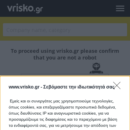
To proceed using vrisko.gr please confirm
that you are not a robot
www.vrisko.gr -
Σεβόμαστε την ιδιωτικότητά σας
Εμείς και οι συνεργάτες μας χρησιμοποιούμε τεχνολογίες,
Thank you for understanding.
όπως cookies, και επεξεργαζόμαστε προσωπικά δεδομένα,
Data security team Vrisko.gr.
όπως διευθύνσεις IP και αναγνωριστικά cookies, για να
προσαρμόζουμε τις διαφημίσεις και το περιεχόμενο με βάση
τα ενδιαφέροντά σας, για να μετρήσουμε την απόδοση των