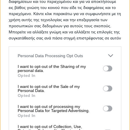
διαφημίσεων και του περιεχομένου και για να αποκτήσουμε
εις βάθος γνώση του κοινού που είδε τις διαφημίσεις και το
περιεχόμενο. Κάντε κλικ παρακάτω για να συμφωνήσετε με τη
Popular Searches
χρήση αυτής της τεχνολογίας και την επεξεργασία των
Moving Services
Locksmiths
Psychologists
προσωπικών σας δεδομένων για αυτούς τους σκοπούς.
Μπορείτε να αλλάξετε γνώμη και να αλλάξετε τις επιλογές της
Nursery Schools
Dentists
Car Garages
συγκατάθεσής σας ανά πάσα στιγμή επιστρέφοντας σε αυτόν
Plumbers & Plumbing Services
τον ιστότοπο.
more >>
Please note that this website/app uses one or more Google
Personal Data Processing Opt Outs
services and may gather and store information including but
Local Search
not limited to your visit or usage behaviour. You may click to
I want to opt-out of the Sharing of my
personal data.
grant or deny consent to Google and its third-party tags to
Athens
Thessaloniki
Patra
Larissa
Iraklio
Ioannina
Opted In
use your data for below specified purposes in below Google
Peristeri
Kavala
Tripoli
Kallithea
Serres
Rhodes
consent section.
I want to opt-out of the Sale of my
Piraeus
Corfu
Personal Data.
Opted In
more >>
I want to opt-out of processing my
Personal Data for Targeted Advertising.
Useful
Opted In
Pharmacy Duties
Hospital Duties
Fuel Prices
I want to opt-out of Collection, Use,