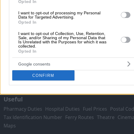
Opted In
Popular Searches
I want to opt-out of processing my Personal
Moving Services
Data for Targeted Advertising.
Locksmiths
Psychologists
Nursery Sch
Opted In
Dentists
Car Garages
Plumbers & Plumbing Services
I want to opt-out of Collection, Use, Retention,
more >>
Sale, and/or Sharing of my Personal Data that
Is Unrelated with the Purposes for which it was
collected.
Local Search
Opted In
Athens
Thessaloniki
Patra
Larissa
Iraklio
Ioannina
Google consents
Peristeri
Kavala
Tripoli
Kallithea
Serres
Rhodes
Pirae
Corfu
CONFIRM
more >>
Useful
Pharmacy Duties
Hospital Duties
Fuel Prices
Postal Co
Tax Identification Number
Ferry Routes
Theatre
Cinem
Maps