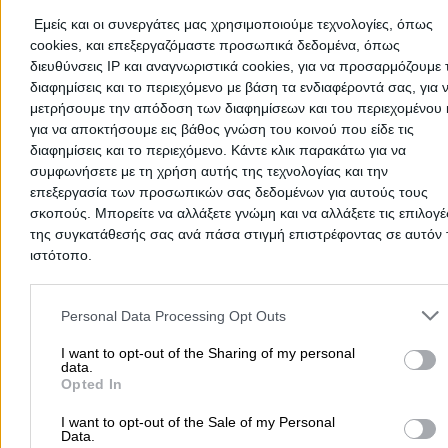
This professional has not received any reviews yet. Be th
Εμείς και οι συνεργάτες μας χρησιμοποιούμε τεχνολογίες, όπως
I agree with the
Τerms and Conditions
and the
Privacy Policy
first to share your experience and help other users make
cookies, και επεξεργαζόμαστε προσωπικά δεδομένα, όπως
right choice!
διευθύνσεις IP και αναγνωριστικά cookies, για να προσαρμόζουμε τ
διαφημίσεις και το περιεχόμενο με βάση τα ενδιαφέροντά σας, για 
μετρήσουμε την απόδοση των διαφημίσεων και του περιεχομένου 
για να αποκτήσουμε εις βάθος γνώση του κοινού που είδε τις
διαφημίσεις και το περιεχόμενο. Κάντε κλικ παρακάτω για να
συμφωνήσετε με τη χρήση αυτής της τεχνολογίας και την
Cancel
επεξεργασία των προσωπικών σας δεδομένων για αυτούς τους
σκοπούς. Μπορείτε να αλλάξετε γνώμη και να αλλάξετε τις επιλογέ
της συγκατάθεσής σας ανά πάσα στιγμή επιστρέφοντας σε αυτόν 
ιστότοπο.
Please note that this website/app uses one or more Google servic
and may gather and store information including but not limited to
Personal Data Processing Opt Outs
your visit or usage behaviour. You may click to grant or deny cons
Submit review
to Google and its third-party tags to use your data for below speci
I want to opt-out of the Sharing of my personal
data.
purposes in below Google consent section.
Opted In
Home
>
Prefectures
>
VIANEX AE
I want to opt-out of the Sale of my Personal
Data.