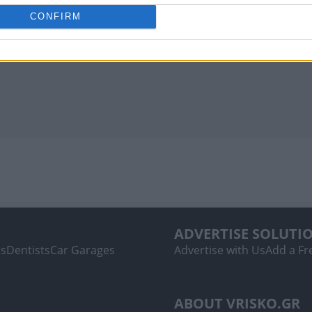
CONFIRM
ADVERTISE SOLUTI
ls
Dentists
Car Garages
Advertise with Us
Add a Fre
ABOUT VRISKO.GR