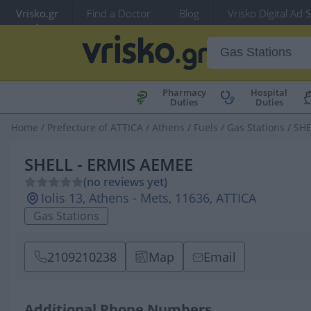
Vrisko.gr
Find a Doctor
Blog
Vrisko Digital Ad 
Pharmacy
Hospital
Duties
Duties
Home
/
Prefecture of ATTICA
/
Athens
/
Fuels
/
Gas Stations
/
SHE
SHELL - ERMIS AEMEE
(no reviews yet)
Iolis 13, Athens - Mets, 11636, ATTICA
Gas Stations
2109210238
Map
Email
Additional Phone Numbers