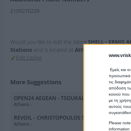
2109210239
Would you like to edit the listing
SHELL - ERMIS 
Stations
and is located at
Athens
?
www.vrisk
Edit Listing
Εμείς και ο
προσωπικά δ
More Suggestions
τις διαφημί
απόδοση των
κοινού που 
OPEN24 AEGEAN - TSOUKALIS D KE SIA EE
με τη χρήση
Athens -
αυτούς τους
συγκατάθεσ
REVOIL - CHRISTOPOULOS STELIOS
Please note
Athens -
information 