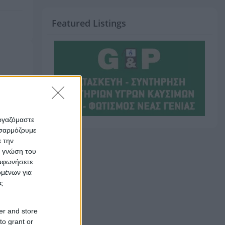
Featured Listings
εργαζόμαστε
οσαρμόζουμε
ε την
ς γνώση του
υμφωνήσετε
ομένων για
ς
er and store
to grant or