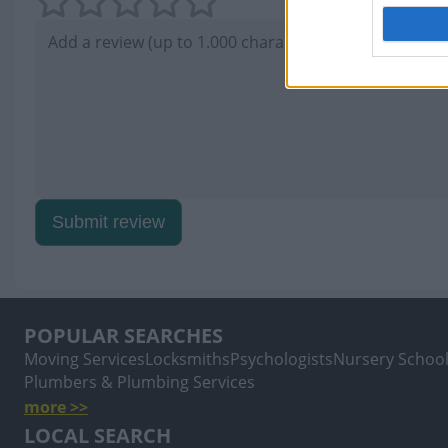
Submit review
POPULAR SEARCHES
Moving Services
Locksmiths
Psychologists
Nursery Schoo
Plumbers & Plumbing Services
more >>
LOCAL SEARCH