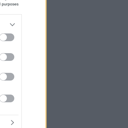
ed purposes
ake