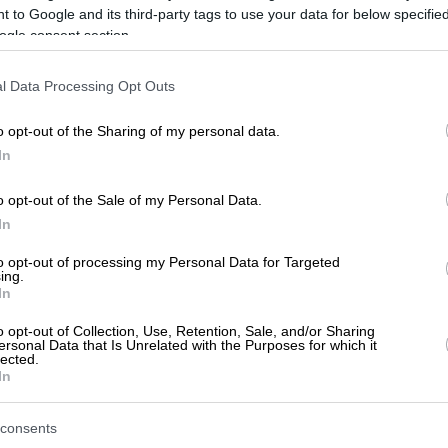
 to Google and its third-party tags to use your data for below specifi
ogle consent section.
l Data Processing Opt Outs
o opt-out of the Sharing of my personal data.
In
o opt-out of the Sale of my Personal Data.
In
to opt-out of processing my Personal Data for Targeted
ing.
In
o opt-out of Collection, Use, Retention, Sale, and/or Sharing
't any reviews yet
ersonal Data that Is Unrelated with the Purposes for which it
Be the first to share your experience and help other users m
lected.
In
consents