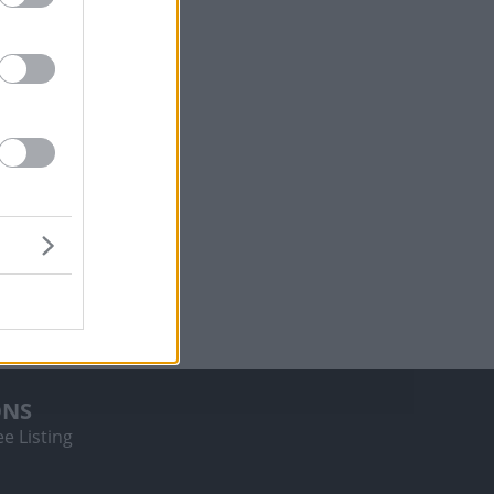
ONS
e Listing