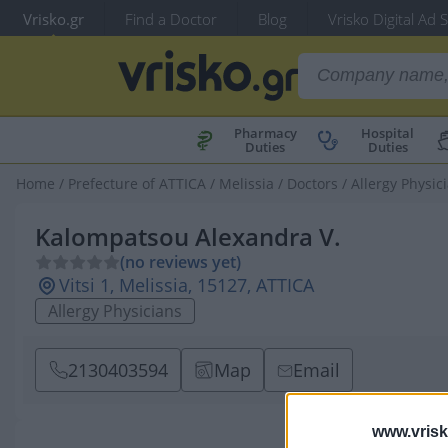
Vrisko.gr
Find a Doctor
Blog
Vrisko Digital Ad 
Pharmacy
Hospital
Duties
Duties
Home
/
Prefecture of ATTICA
/
Melissia
/
Doctors
/
Allergy Physic
Kalompatsou Alexandra V.
(no reviews yet)
Vitsi 1, Melissia, 15127, ATTICA
Allergy Physicians
2130403594
Map
Email
www.vrisk