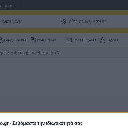
Solutions
Ferry Routes
Fuel Prices
Postal Codes
Tax ID
ians
/
Kalompatsou Alexandra V.
o.gr -
Σεβόμαστε την ιδιωτικότητά σας