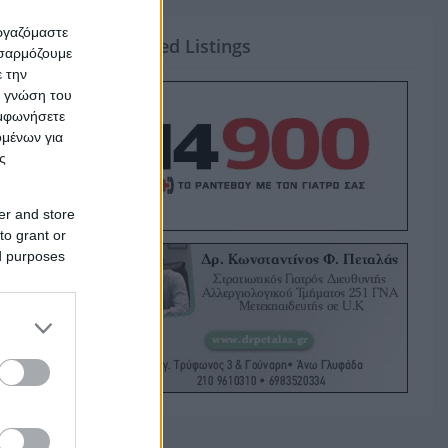
εργαζόμαστε
Featured Listings
οσαρμόζουμε
ε την
ς γνώση του
υμφωνήσετε
ομένων για
ς
er and store
to grant or
ed purposes
ake