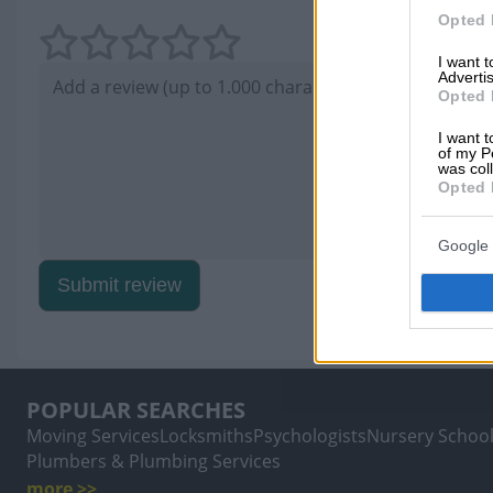
Opted 
I want 
Advertis
Opted 
I want t
of my P
was col
Opted 
Google 
Submit review
POPULAR SEARCHES
Moving Services
Locksmiths
Psychologists
Nursery Schoo
Plumbers & Plumbing Services
more >>