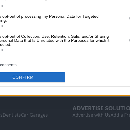
In
to opt-out of processing my Personal Data for Targeted
ing.
In
o opt-out of Collection, Use, Retention, Sale, and/or Sharing
ersonal Data that Is Unrelated with the Purposes for which it
lected.
In
consents
CONFIRM
ADVERTISE SOLUTI
ls
Dentists
Car Garages
Advertise with Us
Add a Fre