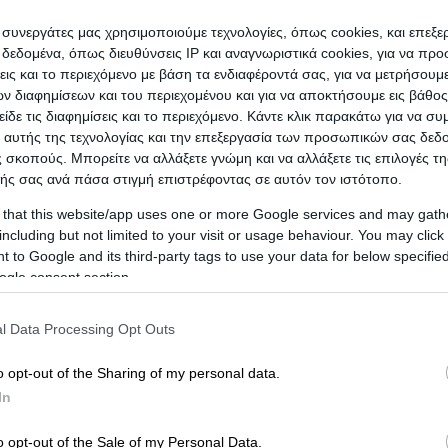
exandra V.
which belongs to the bussiness category
ι συνεργάτες μας χρησιμοποιούμε τεχνολογίες, όπως cookies, και επεξ
εδομένα, όπως διευθύνσεις IP και αναγνωριστικά cookies, για να πρ
σεις και το περιεχόμενο με βάση τα ενδιαφέροντά σας, για να μετρήσουμ
 διαφημίσεων και του περιεχομένου και για να αποκτήσουμε εις βάθο
είδε τις διαφημίσεις και το περιεχόμενο. Κάντε κλικ παρακάτω για να σ
 αυτής της τεχνολογίας και την επεξεργασία των προσωπικών σας δεδ
 σκοπούς. Μπορείτε να αλλάξετε γνώμη και να αλλάξετε τις επιλογές τη
ής σας ανά πάσα στιγμή επιστρέφοντας σε αυτόν τον ιστότοπο.
 that this website/app uses one or more Google services and may gath
including but not limited to your visit or usage behaviour. You may click 
 to Google and its third-party tags to use your data for below specifi
ogle consent section.
l Data Processing Opt Outs
't any reviews yet
o opt-out of the Sharing of my personal data.
Be the first to share your experience and help other users m
In
o opt-out of the Sale of my Personal Data.