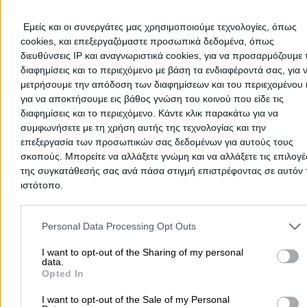
This professional has not received any reviews yet. Be th
first to share your experience and help other users make
Εμείς και οι συνεργάτες μας χρησιμοποιούμε τεχνολογίες, όπως
right choice!
cookies, και επεξεργαζόμαστε προσωπικά δεδομένα, όπως
διευθύνσεις IP και αναγνωριστικά cookies, για να προσαρμόζουμε τ
διαφημίσεις και το περιεχόμενο με βάση τα ενδιαφέροντά σας, για 
μετρήσουμε την απόδοση των διαφημίσεων και του περιεχομένου 
για να αποκτήσουμε εις βάθος γνώση του κοινού που είδε τις
διαφημίσεις και το περιεχόμενο. Κάντε κλικ παρακάτω για να
συμφωνήσετε με τη χρήση αυτής της τεχνολογίας και την
επεξεργασία των προσωπικών σας δεδομένων για αυτούς τους
σκοπούς. Μπορείτε να αλλάξετε γνώμη και να αλλάξετε τις επιλογέ
της συγκατάθεσής σας ανά πάσα στιγμή επιστρέφοντας σε αυτόν 
ιστότοπο.
Please note that this website/app uses one or more Google servic
and may gather and store information including but not limited to
Personal Data Processing Opt Outs
Submit review
your visit or usage behaviour. You may click to grant or deny cons
to Google and its third-party tags to use your data for below speci
I want to opt-out of the Sharing of my personal
data.
purposes in below Google consent section.
Opted In
Home
>
Prefecture of PIERIAS
>
Katerini
>
Recreation
>
Cafes
>
GI
I want to opt-out of the Sale of my Personal
KAFE (Gaganis Ioannis G.)