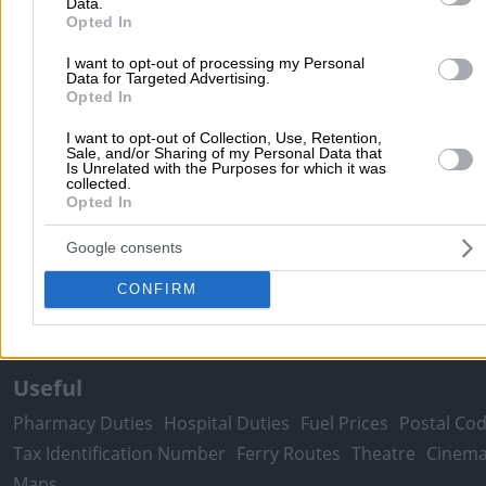
Data.
Opted In
Popular Searches
I want to opt-out of processing my Personal
Data for Targeted Advertising.
Moving Services
Locksmiths
Psychologists
Nursery Sch
Opted In
Dentists
Car Garages
Plumbers & Plumbing Services
I want to opt-out of Collection, Use, Retention,
Sale, and/or Sharing of my Personal Data that
more >>
Is Unrelated with the Purposes for which it was
collected.
Opted In
Local Search
Athens
Thessaloniki
Patra
Larissa
Iraklio
Ioannina
Google consents
Peristeri
Kavala
Tripoli
Kallithea
Serres
Rhodes
Pirae
CONFIRM
Corfu
more >>
Useful
Pharmacy Duties
Hospital Duties
Fuel Prices
Postal Co
Tax Identification Number
Ferry Routes
Theatre
Cinem
Maps