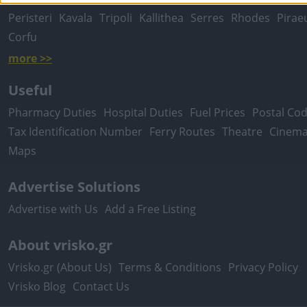
Peristeri
Kavala
Tripoli
Kallithea
Serres
Rhodes
Pirae
Corfu
more >>
Useful
Pharmacy Duties
Hospital Duties
Fuel Prices
Postal Co
Tax Identification Number
Ferry Routes
Theatre
Cinem
Maps
Advertise Solutions
Advertise with Us
Add a Free Listing
About vrisko.gr
Vrisko.gr (About Us)
Terms & Conditions
Privacy Policy
Vrisko Blog
Contact Us