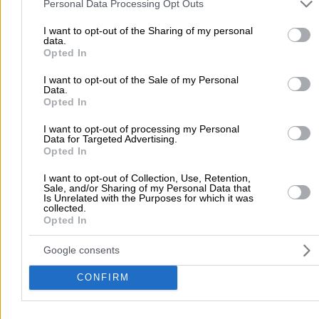
and may gather and store information including but not limited to
Personal Data Processing Opt Outs
dimitris d.
your visit or usage behaviour. You may click to grant or deny cons
to Google and its third-party tags to use your data for below speci
I want to opt-out of the Sharing of my personal
data.
purposes in below Google consent section.
15/04/2026 23:47
Opted In
Εξαιρετική γιατρός, έμπειρη και καταρτισμένη!
I want to opt-out of the Sale of my Personal
Data.
Opted In
I want to opt-out of processing my Personal
Home
>
Prefecture of CHANION
>
Chania
>
Doctors
>
Psychiatrist
Data for Targeted Advertising.
Opted In
Thrapsanioti Eleftheria
I want to opt-out of Collection, Use, Retention,
Sale, and/or Sharing of my Personal Data that
Popular Searches
Is Unrelated with the Purposes for which it was
collected.
Moving Services
Locksmiths
Psychologists
Nursery Sch
Opted In
Dentists
Car Garages
Plumbers & Plumbing Services
Google consents
more >>
CONFIRM
Local Search
Athens
Thessaloniki
Patra
Larissa
Iraklio
Ioannina