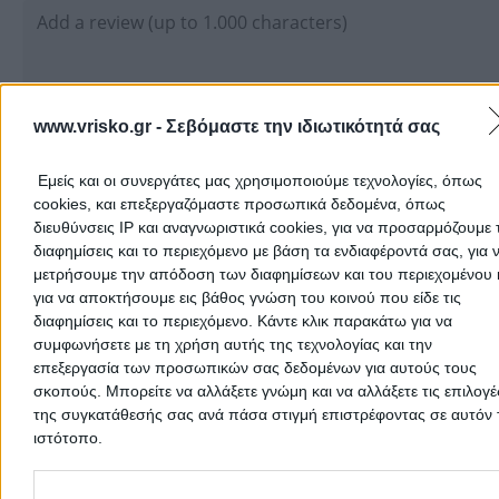
www.vrisko.gr -
Σεβόμαστε την ιδιωτικότητά σας
Εμείς και οι συνεργάτες μας χρησιμοποιούμε τεχνολογίες, όπως
cookies, και επεξεργαζόμαστε προσωπικά δεδομένα, όπως
Submit review
διευθύνσεις IP και αναγνωριστικά cookies, για να προσαρμόζουμε τ
διαφημίσεις και το περιεχόμενο με βάση τα ενδιαφέροντά σας, για 
μετρήσουμε την απόδοση των διαφημίσεων και του περιεχομένου 
για να αποκτήσουμε εις βάθος γνώση του κοινού που είδε τις
User Reviews
διαφημίσεις και το περιεχόμενο. Κάντε κλικ παρακάτω για να
συμφωνήσετε με τη χρήση αυτής της τεχνολογίας και την
5.0
5
1
επεξεργασία των προσωπικών σας δεδομένων για αυτούς τους
4
0
σκοπούς. Μπορείτε να αλλάξετε γνώμη και να αλλάξετε τις επιλογέ
3
0
της συγκατάθεσής σας ανά πάσα στιγμή επιστρέφοντας σε αυτόν 
2
0
(1 review)
ιστότοπο.
1
0
Please note that this website/app uses one or more Google servic