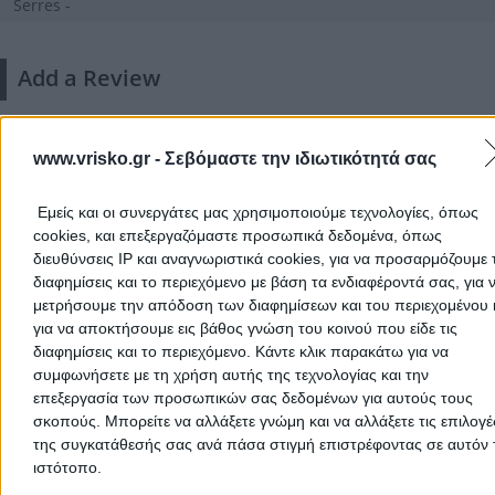
Serres -
Add a Review
www.vrisko.gr -
Σεβόμαστε την ιδιωτικότητά σας
Εμείς και οι συνεργάτες μας χρησιμοποιούμε τεχνολογίες, όπως
cookies, και επεξεργαζόμαστε προσωπικά δεδομένα, όπως
διευθύνσεις IP και αναγνωριστικά cookies, για να προσαρμόζουμε τ
διαφημίσεις και το περιεχόμενο με βάση τα ενδιαφέροντά σας, για 
There aren't any reviews yet
μετρήσουμε την απόδοση των διαφημίσεων και του περιεχομένου 
This professional has not received any reviews yet. Be th
για να αποκτήσουμε εις βάθος γνώση του κοινού που είδε τις
first to share your experience and help other users make
διαφημίσεις και το περιεχόμενο. Κάντε κλικ παρακάτω για να
right choice!
συμφωνήσετε με τη χρήση αυτής της τεχνολογίας και την
επεξεργασία των προσωπικών σας δεδομένων για αυτούς τους
σκοπούς. Μπορείτε να αλλάξετε γνώμη και να αλλάξετε τις επιλογέ
της συγκατάθεσής σας ανά πάσα στιγμή επιστρέφοντας σε αυτόν 
ιστότοπο.