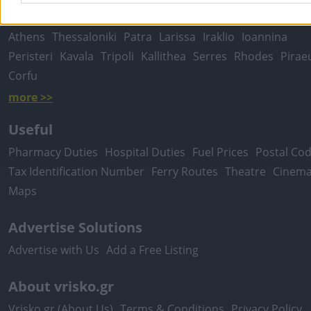
Local Search
Athens
Thessaloniki
Patra
Larissa
Iraklio
Ioannina
Peristeri
Kavala
Tripoli
Kallithea
Serres
Rhodes
Pirae
Corfu
more >>
Useful
Pharmacy Duties
Hospital Duties
Fuel Prices
Postal Co
Tax Identification Number
Ferry Routes
Theatre
Cinem
Maps
Advertise Solutions
Advertise with Us
Add a Free Listing
About vrisko.gr
Vrisko.gr (About Us)
Terms & Conditions
Privacy Policy