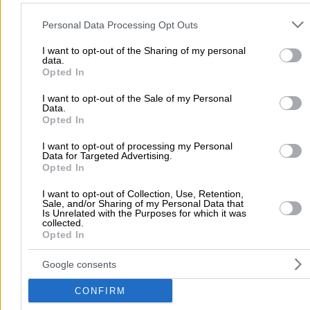
Please note that this website/app uses one or more Google servic
and may gather and store information including but not limited to
Personal Data Processing Opt Outs
your visit or usage behaviour. You may click to grant or deny cons
to Google and its third-party tags to use your data for below speci
I want to opt-out of the Sharing of my personal
data.
purposes in below Google consent section.
Opted In
I want to opt-out of the Sale of my Personal
Data.
Opted In
Submit review
I want to opt-out of processing my Personal
Data for Targeted Advertising.
Opted In
Home
>
Prefecture of SERRON
>
Serres
>
Doctors
>
Otolaryngolog
Charitopoulou Marina I.
I want to opt-out of Collection, Use, Retention,
Sale, and/or Sharing of my Personal Data that
Is Unrelated with the Purposes for which it was
collected.
Popular Searches
Opted In
Moving Services
Locksmiths
Psychologists
Nursery Sch
Google consents
Dentists
Car Garages
Plumbers & Plumbing Services
more >>
CONFIRM