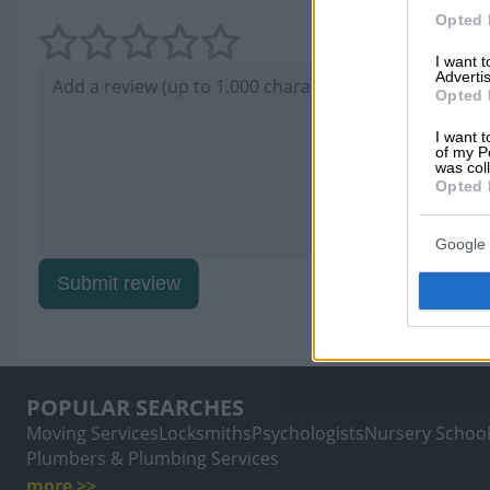
Opted 
I want 
Advertis
Opted 
I want t
of my P
was col
Opted 
Google 
Submit review
POPULAR SEARCHES
Moving Services
Locksmiths
Psychologists
Nursery Schoo
Plumbers & Plumbing Services
more >>