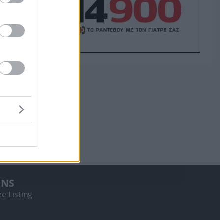
ONS
e Listing