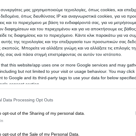
ia N.
which belongs to the bussiness category
ι συνεργάτες μας χρησιμοποιούμε τεχνολογίες, όπως cookies, και επεξ
εδομένα, όπως διευθύνσεις IP και αναγνωριστικά cookies, για να πρ
σεις και το περιεχόμενο με βάση τα ενδιαφέροντά σας, για να μετρήσουμ
 διαφημίσεων και του περιεχομένου και για να αποκτήσουμε εις βάθο
είδε τις διαφημίσεις και το περιεχόμενο. Κάντε κλικ παρακάτω για να σ
 αυτής της τεχνολογίας και την επεξεργασία των προσωπικών σας δεδ
 σκοπούς. Μπορείτε να αλλάξετε γνώμη και να αλλάξετε τις επιλογές τη
ής σας ανά πάσα στιγμή επιστρέφοντας σε αυτόν τον ιστότοπο.
 that this website/app uses one or more Google services and may gath
including but not limited to your visit or usage behaviour. You may click 
 to Google and its third-party tags to use your data for below specifi
ogle consent section.
l Data Processing Opt Outs
't any reviews yet
o opt-out of the Sharing of my personal data.
Be the first to share your experience and help other users m
In
o opt-out of the Sale of my Personal Data.