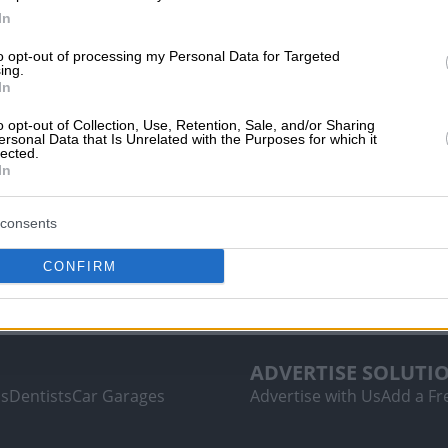
In
to opt-out of processing my Personal Data for Targeted
ing.
In
o opt-out of Collection, Use, Retention, Sale, and/or Sharing
ersonal Data that Is Unrelated with the Purposes for which it
lected.
In
consents
CONFIRM
ADVERTISE SOLUTI
ls
Dentists
Car Garages
Advertise with Us
Add a Fre