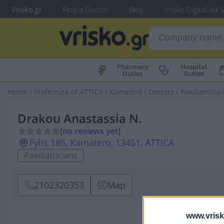
Vrisko.gr
Find a Doctor
Blog
Vrisko Digital Ad 
Pharmacy
Hospital
Duties
Duties
Home
/
Prefecture of ATTICA
/
Kamatero
/
Doctors
/
Paediatricia
Drakou Anastassia N.
(no reviews yet)
Fylis 185, Kamatero, 13451, ATTICA
Paediatricians
2102320353
Map
www.vrisk