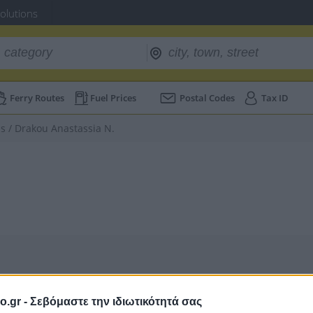
Solutions
Ferry Routes
Fuel Prices
Postal Codes
Tax ID
ns
/
Drakou Anastassia N.
o.gr -
Σεβόμαστε την ιδιωτικότητά σας