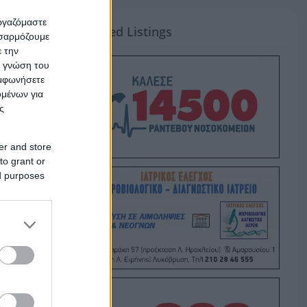
εργαζόμαστε
Featured Listings
οσαρμόζουμε
ε την
ς γνώση του
υμφωνήσετε
ομένων για
ς
er and store
to grant or
ed purposes
ake