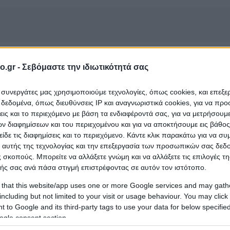
o.gr -
Σεβόμαστε την ιδιωτικότητά σας
gs to the bussiness category
Tobacco Stores
and is l
ι συνεργάτες μας χρησιμοποιούμε τεχνολογίες, όπως cookies, και επεξ
εδομένα, όπως διευθύνσεις IP και αναγνωριστικά cookies, για να πρ
σεις και το περιεχόμενο με βάση τα ενδιαφέροντά σας, για να μετρήσουμ
 διαφημίσεων και του περιεχομένου και για να αποκτήσουμε εις βάθο
είδε τις διαφημίσεις και το περιεχόμενο. Κάντε κλικ παρακάτω για να σ
 αυτής της τεχνολογίας και την επεξεργασία των προσωπικών σας δεδ
 σκοπούς. Μπορείτε να αλλάξετε γνώμη και να αλλάξετε τις επιλογές τη
ής σας ανά πάσα στιγμή επιστρέφοντας σε αυτόν τον ιστότοπο.
 that this website/app uses one or more Google services and may gath
including but not limited to your visit or usage behaviour. You may click 
 to Google and its third-party tags to use your data for below specifi
ogle consent section.