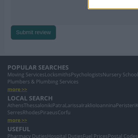
Submit review
POPULAR SEARCHES
Moving Services
Locksmiths
Psychologists
Nursery Schoo
Plumbers & Plumbing Services
more >>
LOCAL SEARCH
Athens
Thessaloniki
Patra
Larissa
Iraklio
Ioannina
Peristeri
Serres
Rhodes
Piraeus
Corfu
more >>
USEFUL
Pharmacy Duties
Hospital Duties
Fuel Prices
Postal Codes