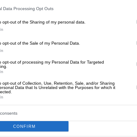
l Data Processing Opt Outs
o opt-out of the Sharing of my personal data.
In
o opt-out of the Sale of my Personal Data.
In
to opt-out of processing my Personal Data for Targeted
't any reviews yet
ing.
In
Be the first to share your experience and help other users m
o opt-out of Collection, Use, Retention, Sale, and/or Sharing
ersonal Data that Is Unrelated with the Purposes for which it
lected.
In
consents
CONFIRM