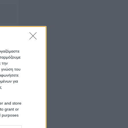
ocated
εργαζόμαστε
οσαρμόζουμε
ε την
ς γνώση του
υμφωνήσετε
ομένων για
ς
er and store
to grant or
ed purposes