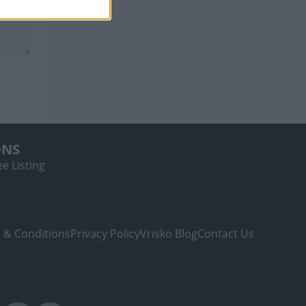
ONS
e Listing
 & Conditions
Privacy Policy
Vrisko Blog
Contact Us