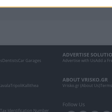
ADVERTISE SOLUTI
ls
Dentists
Car Garages
Advertise with Us
Add a Fre
ABOUT VRISKO.GR
Kavala
Tripoli
Kallithea
Vrisko.gr (About Us)
Terms
Follow Us
Tax Identification Number