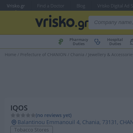
Vrisko.gr
Find a Doctor
Blog
Vrisko Digital Ad 
Pharmacy
Hospital
Duties
Duties
Home
/
Prefecture of CHANION
/
Chania
/
Jewellery & Accessorie
IQOS
(no reviews yet)
Balantinou Emmanouil 4, Chania, 73131, CHA
Tobacco Stores