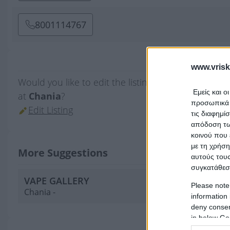
8001114767
www.vrisk
Would you like to edit the listing
IQOS
which belon
Εμείς και ο
at
Chania
?
προσωπικά δ
Edit Listing
τις διαφημί
απόδοση των
κοινού που 
με τη χρήση
More Suggestions
αυτούς τους
συγκατάθεσ
VAPE GALLERY
Please note
Chania -
information 
deny consent
in below Go