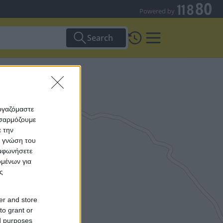
Powered by
Search
εργαζόμαστε
οσαρμόζουμε
ε την
ς γνώση του
υμφωνήσετε
ομένων για
ς
er and store
to grant or
ed purposes