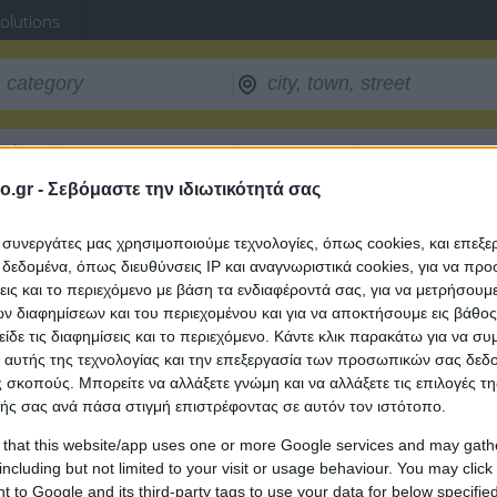
Solutions
ightseeing
/
RENATA BOAT (Marinou - Vonaparti Reneta)
o.gr -
Σεβόμαστε την ιδιωτικότητά σας
ι συνεργάτες μας χρησιμοποιούμε τεχνολογίες, όπως cookies, και επεξ
AKYNTHOU
εδομένα, όπως διευθύνσεις IP και αναγνωριστικά cookies, για να πρ
σεις και το περιεχόμενο με βάση τα ενδιαφέροντά σας, για να μετρήσουμ
 διαφημίσεων και του περιεχομένου και για να αποκτήσουμε εις βάθο
είδε τις διαφημίσεις και το περιεχόμενο. Κάντε κλικ παρακάτω για να σ
 αυτής της τεχνολογίας και την επεξεργασία των προσωπικών σας δεδ
 σκοπούς. Μπορείτε να αλλάξετε γνώμη και να αλλάξετε τις επιλογές τη
ής σας ανά πάσα στιγμή επιστρέφοντας σε αυτόν τον ιστότοπο.
 that this website/app uses one or more Google services and may gath
including but not limited to your visit or usage behaviour. You may click 
 to Google and its third-party tags to use your data for below specifi