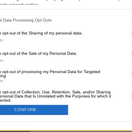
ogle consent section.
irections
l Data Processing Opt Outs
o opt-out of the Sharing of my personal data.
In
ls
Dentists
o opt-out of the Sale of my Personal Data.
In
to opt-out of processing my Personal Data for Targeted
ing.
In
Kavala
o opt-out of Collection, Use, Retention, Sale, and/or Sharing
ersonal Data that Is Unrelated with the Purposes for which it
lected.
In
CONFIRM
isko Blog
consents