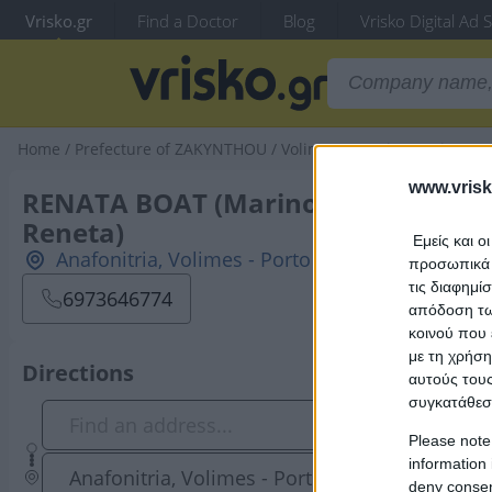
Vrisko.gr
Find a Doctor
Blog
Vrisko Digital Ad 
Home
/
Prefecture of ZAKYNTHOU
/
Volimes
/
Tourist Services
/
S
www.vrisk
RENATA BOAT (Marinou - Vonaparti
Reneta)
Εμείς και ο
Anafonitria, Volimes - Porto Vromi, 29090, Z
προσωπικά δ
τις διαφημί
6973646774
απόδοση των
κοινού που 
με τη χρήση
Directions
αυτούς τους
συγκατάθεσ
Please note
information 
Anafonitria, Volimes - Porto Vromi,
deny consent