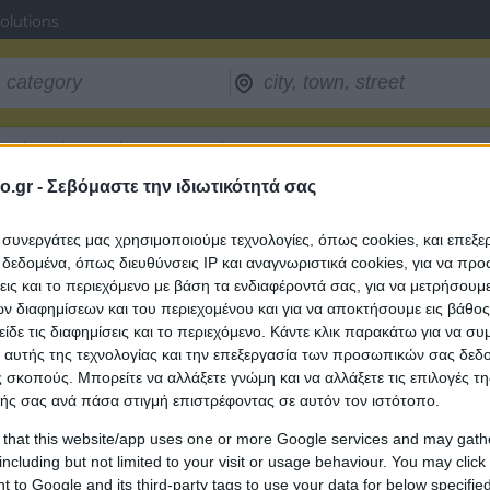
Solutions
ical Products
/
Pharmaceutical Companies
/
GSK - GLAXOSMITHKLI
o.gr -
Σεβόμαστε την ιδιωτικότητά σας
A
ι συνεργάτες μας χρησιμοποιούμε τεχνολογίες, όπως cookies, και επεξ
εδομένα, όπως διευθύνσεις IP και αναγνωριστικά cookies, για να πρ
σεις και το περιεχόμενο με βάση τα ενδιαφέροντά σας, για να μετρήσουμ
 διαφημίσεων και του περιεχομένου και για να αποκτήσουμε εις βάθο
είδε τις διαφημίσεις και το περιεχόμενο. Κάντε κλικ παρακάτω για να σ
 αυτής της τεχνολογίας και την επεξεργασία των προσωπικών σας δεδ
 σκοπούς. Μπορείτε να αλλάξετε γνώμη και να αλλάξετε τις επιλογές τη
ής σας ανά πάσα στιγμή επιστρέφοντας σε αυτόν τον ιστότοπο.
 that this website/app uses one or more Google services and may gath
including but not limited to your visit or usage behaviour. You may click 
 to Google and its third-party tags to use your data for below specifi