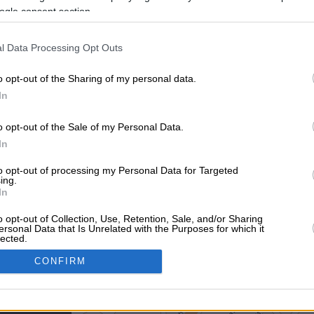
ogle consent section.
irections
l Data Processing Opt Outs
o opt-out of the Sharing of my personal data.
ls
Dentists
In
o opt-out of the Sale of my Personal Data.
In
to opt-out of processing my Personal Data for Targeted
ing.
In
Kavala
o opt-out of Collection, Use, Retention, Sale, and/or Sharing
ersonal Data that Is Unrelated with the Purposes for which it
lected.
In
CONFIRM
isko Blog
consents