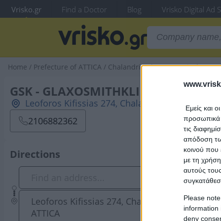
Vrisko.gr
Find a Doctor
Blog
Vrisko Digital Ad 
Home
/
Prefecture of ATTICA
/
Chalandri
/
Pharmaceutical & Med
www.vrisk
GSK - GLAXOSMITHKLINE AEVE
Leoforos Kifissias 274, Chalandri, 15232, ATTIC
Εμείς και ο
προσωπικά δ
2106882362
τις διαφημί
απόδοση των
κοινού που 
Directions
με τη χρήση
αυτούς τους
συγκατάθεσ
Please note
Leoforos Kifissias 274, Chalandri, 15232,
information 
ATTICA
deny consent