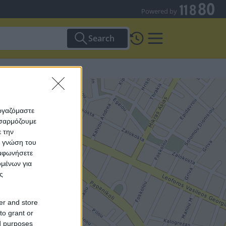
Powered by
Search
NE AEVE
εργαζόμαστε
οσαρμόζουμε
ε την
ς γνώση του
υμφωνήσετε
ομένων για
ς
er and store
to grant or
ed purposes