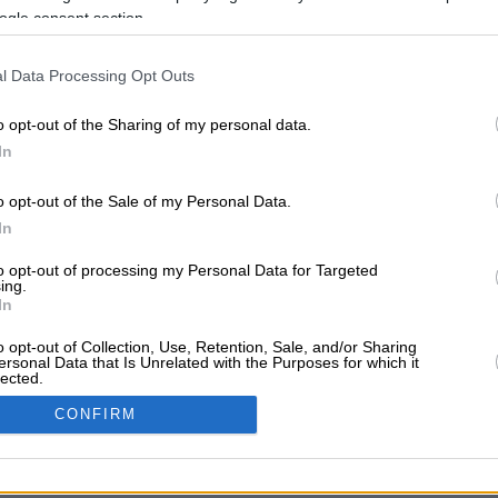
ogle consent section.
l Data Processing Opt Outs
ADVERTISE SOLUTI
o opt-out of the Sharing of my personal data.
ls
Dentists
Car Garages
Advertise with Us
Add a Fre
In
o opt-out of the Sale of my Personal Data.
ABOUT VRISKO.GR
In
Kavala
Tripoli
Kallithea
Vrisko.gr (About Us)
Terms
to opt-out of processing my Personal Data for Targeted
ing.
In
Follow Us
o opt-out of Collection, Use, Retention, Sale, and/or Sharing
Tax Identification Number
ersonal Data that Is Unrelated with the Purposes for which it
lected.
In
CONFIRM
consents
Powered by Newsphone Hellas SA. All rights reserved.