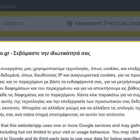
Solutions
Ferry Routes
Fuel Prices
Postal Codes
Tax ID
o.gr -
Σεβόμαστε την ιδιωτικότητά σας
/
Large Vehicles
ι συνεργάτες μας χρησιμοποιούμε τεχνολογίες, όπως cookies, και επεξ
s in Menemeni, THESSALONIKIS
εδομένα, όπως διευθύνσεις IP και αναγνωριστικά cookies, για να πρ
σεις και το περιεχόμενο με βάση τα ενδιαφέροντά σας, για να μετρήσουμ
 διαφημίσεων και του περιεχομένου και για να αποκτήσουμε εις βάθο
Cranes in Menemeni
T
είδε τις διαφημίσεις και το περιεχόμενο. Κάντε κλικ παρακάτω για να σ
 αυτής της τεχνολογίας και την επεξεργασία των προσωπικών σας δεδ
 σκοπούς. Μπορείτε να αλλάξετε γνώμη και να αλλάξετε τις επιλογές τη
ής σας ανά πάσα στιγμή επιστρέφοντας σε αυτόν τον ιστότοπο.
 that this website/app uses one or more Google services and may gath
including but not limited to your visit or usage behaviour. You may click 
 to Google and its third-party tags to use your data for below specifi