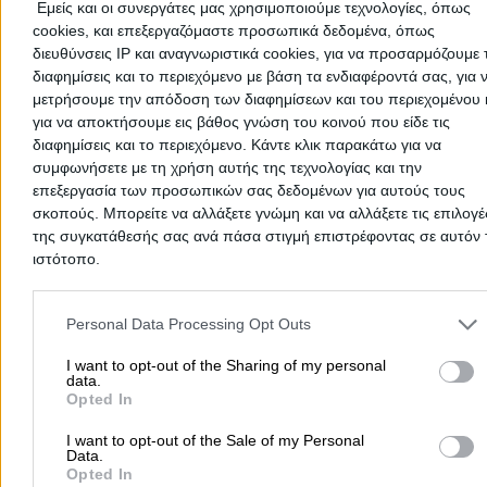
Εμείς και οι συνεργάτες μας χρησιμοποιούμε τεχνολογίες, όπως
cookies, και επεξεργαζόμαστε προσωπικά δεδομένα, όπως
διευθύνσεις IP και αναγνωριστικά cookies, για να προσαρμόζουμε τ
Home
>
Prefectures
>
Prefecture of THESSALONIKIS
>
Eleftherio
>
διαφημίσεις και το περιεχόμενο με βάση τα ενδιαφέροντά σας, για 
Medical - Diagnostic Centers - Clinics - Alternative Treatments
μετρήσουμε την απόδοση των διαφημίσεων και του περιεχομένου 
για να αποκτήσουμε εις βάθος γνώση του κοινού που είδε τις
διαφημίσεις και το περιεχόμενο. Κάντε κλικ παρακάτω για να
Popular Searches
συμφωνήσετε με τη χρήση αυτής της τεχνολογίας και την
Moving Services
Locksmiths
Psychologists
Nursery Sch
επεξεργασία των προσωπικών σας δεδομένων για αυτούς τους
σκοπούς. Μπορείτε να αλλάξετε γνώμη και να αλλάξετε τις επιλογέ
Dentists
Car Garages
Plumbers & Plumbing Services
της συγκατάθεσής σας ανά πάσα στιγμή επιστρέφοντας σε αυτόν 
more >>
ιστότοπο.
Please note that this website/app uses one or more Google servic
Local Search
and may gather and store information including but not limited to
Personal Data Processing Opt Outs
Athens
Thessaloniki
Patra
Larissa
Iraklio
Ioannina
your visit or usage behaviour. You may click to grant or deny cons
to Google and its third-party tags to use your data for below speci
I want to opt-out of the Sharing of my personal
Peristeri
Kavala
Tripoli
Kallithea
Serres
Rhodes
Pirae
data.
purposes in below Google consent section.
Opted In
Corfu
more >>
I want to opt-out of the Sale of my Personal
Data.
Opted In