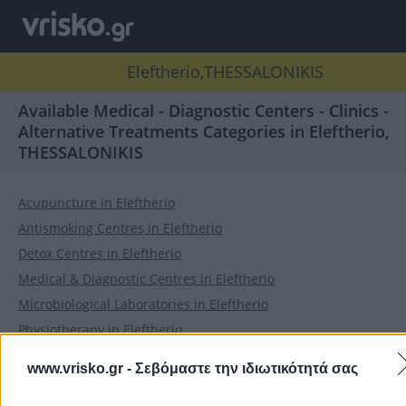
Eleftherio,THESSALONIKIS
Available Medical - Diagnostic Centers - Clinics -
Alternative Treatments Categories in Eleftherio,
THESSALONIKIS
Acupuncture in Eleftherio
Antismoking Centres in Eleftherio
Detox Centres in Eleftherio
Medical & Diagnostic Centres in Eleftherio
Microbiological Laboratories in Eleftherio
Physiotherapy in Eleftherio
Radiography Centres in Eleftherio
www.vrisko.gr -
Σεβόμαστε την ιδιωτικότητά σας
Retirement Houses in Eleftherio
Veterinary Clinics & Animal Hospitals in Eleftherio