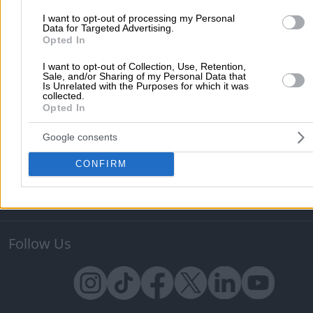
Useful
I want to opt-out of processing my Personal
Pharmacy Duties
Hospital Duties
Fuel Prices
Postal Co
Data for Targeted Advertising.
Opted In
Tax Identification Number
Ferry Routes
Theatre
Cinem
Maps
I want to opt-out of Collection, Use, Retention,
Sale, and/or Sharing of my Personal Data that
Is Unrelated with the Purposes for which it was
Advertise Solutions
collected.
Opted In
Advertise with Us
Add a Free Listing
Google consents
About vrisko.gr
CONFIRM
Vrisko.gr (About Us)
Terms & Conditions
Privacy Policy
Vrisko Blog
Contact Us
Follow Us