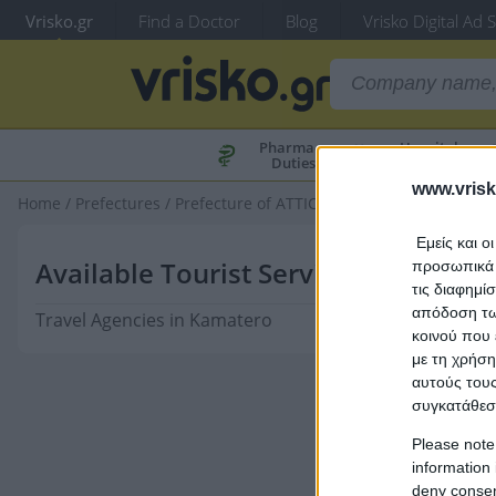
Vrisko.gr
Find a Doctor
Blog
Vrisko Digital Ad 
Pharmacy
Hospital
Duties
Duties
www.vrisk
Home
/
Prefectures
/
Prefecture of ATTICA
/
Kamatero
/
Tourist S
Εμείς και ο
Available Tourist Services Categori
προσωπικά δ
τις διαφημί
απόδοση των
Travel Agencies in Kamatero
κοινού που 
με τη χρήση
αυτούς τους
συγκατάθεσ
Please note
information 
deny consent