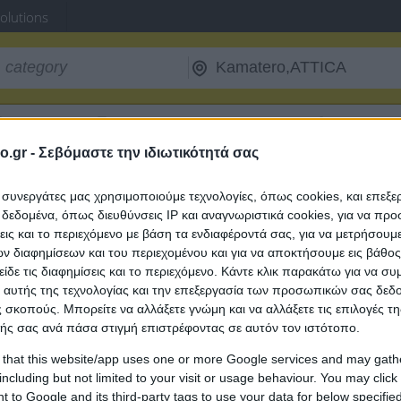
Solutions
Ferry Routes
Fuel Prices
Postal Codes
Tax ID
o.gr -
Σεβόμαστε την ιδιωτικότητά σας
ervices
ι συνεργάτες μας χρησιμοποιούμε τεχνολογίες, όπως cookies, και επεξ
es in Kamatero, ATTICA
εδομένα, όπως διευθύνσεις IP και αναγνωριστικά cookies, για να πρ
σεις και το περιεχόμενο με βάση τα ενδιαφέροντά σας, για να μετρήσουμ
 διαφημίσεων και του περιεχομένου και για να αποκτήσουμε εις βάθο
είδε τις διαφημίσεις και το περιεχόμενο. Κάντε κλικ παρακάτω για να σ
 αυτής της τεχνολογίας και την επεξεργασία των προσωπικών σας δεδ
 σκοπούς. Μπορείτε να αλλάξετε γνώμη και να αλλάξετε τις επιλογές τη
ής σας ανά πάσα στιγμή επιστρέφοντας σε αυτόν τον ιστότοπο.
 that this website/app uses one or more Google services and may gath
including but not limited to your visit or usage behaviour. You may click 
 to Google and its third-party tags to use your data for below specifi