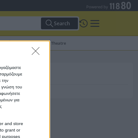
Powered by
Search
Cinema
Theatre
εργαζόμαστε
οσαρμόζουμε
ε την
ς γνώση του
υμφωνήσετε
ομένων για
ς
er and store
to grant or
ed purposes