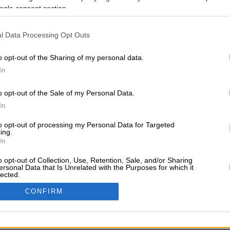
ogle consent section.
l Data Processing Opt Outs
ADVERTISE SOLUTI
o opt-out of the Sharing of my personal data.
ls
Dentists
Car Garages
Advertise with Us
Add a Fre
In
o opt-out of the Sale of my Personal Data.
ABOUT VRISKO.GR
In
Kavala
Tripoli
Kallithea
Vrisko.gr (About Us)
Terms
to opt-out of processing my Personal Data for Targeted
ing.
In
Follow Us
o opt-out of Collection, Use, Retention, Sale, and/or Sharing
Tax Identification Number
ersonal Data that Is Unrelated with the Purposes for which it
lected.
In
CONFIRM
consents
Powered by Newsphone Hellas SA. All rights reserved.