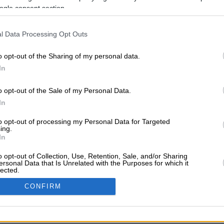
ogle consent section.
l Data Processing Opt Outs
ADVERTISE SOLUTI
o opt-out of the Sharing of my personal data.
ls
Dentists
Car Garages
Advertise with Us
Add a Fre
In
o opt-out of the Sale of my Personal Data.
ABOUT VRISKO.GR
In
Kavala
Tripoli
Kallithea
Vrisko.gr (About Us)
Terms
to opt-out of processing my Personal Data for Targeted
ing.
In
Follow Us
o opt-out of Collection, Use, Retention, Sale, and/or Sharing
Tax Identification Number
ersonal Data that Is Unrelated with the Purposes for which it
lected.
In
CONFIRM
consents
Powered by Newsphone Hellas SA. All rights reserved.