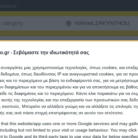
Solutions
Ferry Routes
Fuel Prices
Postal Codes
Tax ID
o.gr -
Σεβόμαστε την ιδιωτικότητά σας
st Services
ι συνεργάτες μας χρησιμοποιούμε τεχνολογίες, όπως cookies, και επεξ
ies in Volimes, ZAKYNTHOU
εδομένα, όπως διευθύνσεις IP και αναγνωριστικά cookies, για να πρ
σεις και το περιεχόμενο με βάση τα ενδιαφέροντά σας, για να μετρήσουμ
 διαφημίσεων και του περιεχομένου και για να αποκτήσουμε εις βάθο
Travel Agencies in Volimes
είδε τις διαφημίσεις και το περιεχόμενο. Κάντε κλικ παρακάτω για να σ
 αυτής της τεχνολογίας και την επεξεργασία των προσωπικών σας δεδ
 σκοπούς. Μπορείτε να αλλάξετε γνώμη και να αλλάξετε τις επιλογές τη
ής σας ανά πάσα στιγμή επιστρέφοντας σε αυτόν τον ιστότοπο.
 that this website/app uses one or more Google services and may gath
including but not limited to your visit or usage behaviour. You may click 
 to Google and its third-party tags to use your data for below specifi