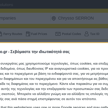
Solutions
Ferry Routes
Fuel Prices
Postal Codes
Tax ID
ontract Works
/
Construction Companies
o.gr -
Σεβόμαστε την ιδιωτικότητά σας
Results on t
ι συνεργάτες μας χρησιμοποιούμε τεχνολογίες, όπως cookies, και επεξ
εδομένα, όπως διευθύνσεις IP και αναγνωριστικά cookies, για να πρ
Suggested
σεις και το περιεχόμενο με βάση τα ενδιαφέροντά σας, για να μετρήσουμ
 διαφημίσεων και του περιεχομένου και για να αποκτήσουμε εις βάθο
είδε τις διαφημίσεις και το περιεχόμενο. Κάντε κλικ παρακάτω για να σ
 αυτής της τεχνολογίας και την επεξεργασία των προσωπικών σας δεδ
 σκοπούς. Μπορείτε να αλλάξετε γνώμη και να αλλάξετε τις επιλογές τη
ής σας ανά πάσα στιγμή επιστρέφοντας σε αυτόν τον ιστότοπο.
 that this website/app uses one or more Google services and may gath