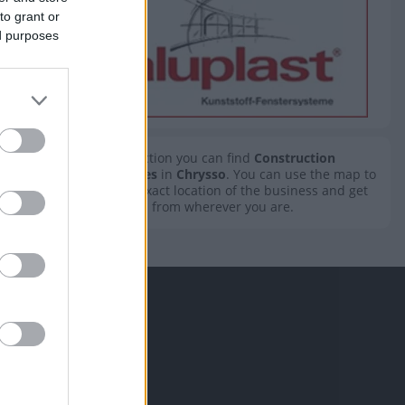
to grant or
ed purposes
In this section you can find
Construction
Companies
in
Chrysso
. You can use the map to
find the exact location of the business and get
directions from wherever you are.
ONS
e Listing