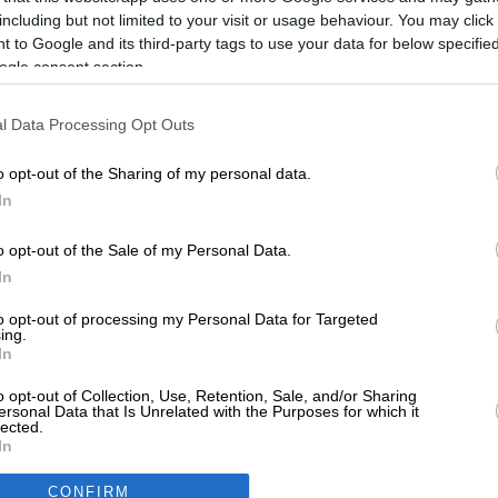
including but not limited to your visit or usage behaviour. You may click 
 to Google and its third-party tags to use your data for below specifi
ogle consent section.
l Data Processing Opt Outs
o opt-out of the Sharing of my personal data.
In
o opt-out of the Sale of my Personal Data.
In
to opt-out of processing my Personal Data for Targeted
ing.
In
ADVERTISE SOLUTI
ls
Dentists
Car Garages
Advertise with Us
Add a Fre
o opt-out of Collection, Use, Retention, Sale, and/or Sharing
ersonal Data that Is Unrelated with the Purposes for which it
lected.
In
ABOUT VRISKO.GR
CONFIRM