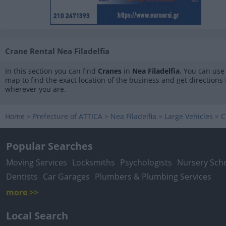
Crane Rental Nea Filadelfia
In this section you can find
Cranes
in
Nea Filadelfia
. You can use
map to find the exact location of the business and get directions
wherever you are.
Home
>
Prefecture of ATTICA
>
Nea Filadelfia
>
Large Vehicles
>
C
Popular Searches
Moving Services
Locksmiths
Psychologists
Nursery Sch
Dentists
Car Garages
Plumbers & Plumbing Services
more >>
Local Search