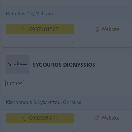
Rota Vas. 14, Melissia
6937461507
Website
SYGOUROS DIONYSSIOS
Cranes
Klisthenous & Lykavittou, Gerakas
6932205671
Website