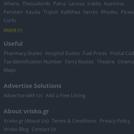
Athens
Thessaloniki
Patra
Larissa
Iraklio
Ioannina
Peristeri
Kavala
Tripoli
Kallithea
Serres
Rhodes
Pirae
Corfu
more >>
Useful
Pharmacy Duties
Hospital Duties
Fuel Prices
Postal Co
Tax Identification Number
Ferry Routes
Theatre
Cinem
Maps
Advertise Solutions
Advertise with Us
Add a Free Listing
About vrisko.gr
Vrisko.gr (About Us)
Terms & Conditions
Privacy Policy
Vrisko Blog
Contact Us