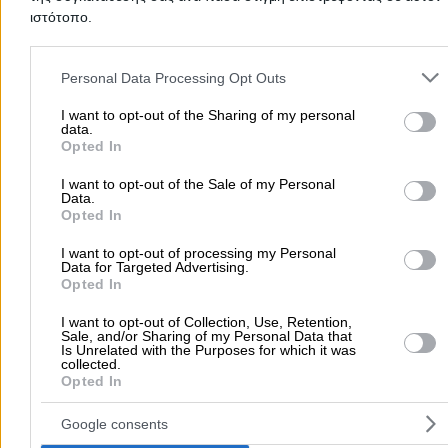
ιστότοπο.
Please note that this website/app uses one or more Google servic
Kifissias & Triantafyllias 1, Acharnes
and may gather and store information including but not limited to
Personal Data Processing Opt Outs
your visit or usage behaviour. You may click to grant or deny cons
2106209575
Website
to Google and its third-party tags to use your data for below speci
I want to opt-out of the Sharing of my personal
data.
purposes in below Google consent section.
Opted In
I want to opt-out of the Sale of my Personal
Data.
Opted In
EURO - ARSI KOUTELEKOS GEORGIOS
I want to opt-out of processing my Personal
Data for Targeted Advertising.
Opted In
Cranes
Roadside Assistance
Road Transport Services
I want to opt-out of Collection, Use, Retention,
Sale, and/or Sharing of my Personal Data that
Is Unrelated with the Purposes for which it was
Megalou Alexandrou 110, Ano Liossia
collected.
Opted In
2102471393
Website
Google consents