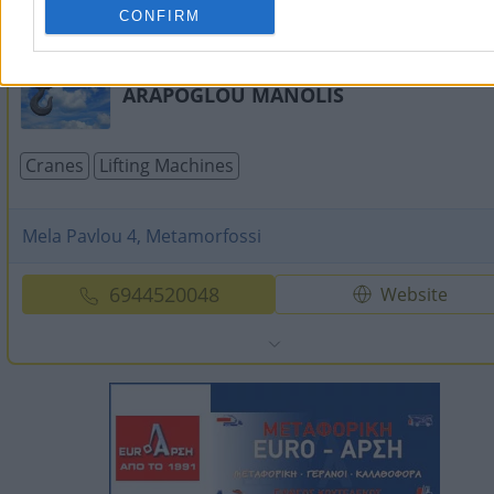
CONFIRM
ARAPOGLOU MANOLIS
Cranes
Lifting Machines
Mela Pavlou 4, Metamorfossi
6944520048
Website