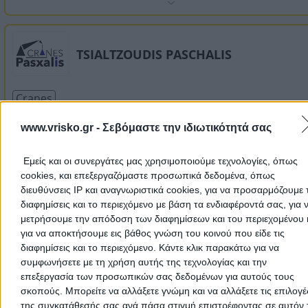
TSIALTZOUDIS PASCHALIS
Cranes
www.vrisko.gr -
Σεβόμαστε την ιδιωτικότητά σας
Thessi Agia Marinas, Aspropyrgos
Εμείς και οι συνεργάτες μας χρησιμοποιούμε τεχνολογίες, όπως
cookies, και επεξεργαζόμαστε προσωπικά δεδομένα, όπως
2105577315
Website
διευθύνσεις IP και αναγνωριστικά cookies, για να προσαρμόζουμε τ
διαφημίσεις και το περιεχόμενο με βάση τα ενδιαφέροντά σας, για 
μετρήσουμε την απόδοση των διαφημίσεων και του περιεχομένου 
για να αποκτήσουμε εις βάθος γνώση του κοινού που είδε τις
διαφημίσεις και το περιεχόμενο. Κάντε κλικ παρακάτω για να
TSOLAKOS ATHANASSIOS
συμφωνήσετε με τη χρήση αυτής της τεχνολογίας και την
επεξεργασία των προσωπικών σας δεδομένων για αυτούς τους
σκοπούς. Μπορείτε να αλλάξετε γνώμη και να αλλάξετε τις επιλογέ
Building Tools & Materials
Cranes
της συγκατάθεσής σας ανά πάσα στιγμή επιστρέφοντας σε αυτόν 