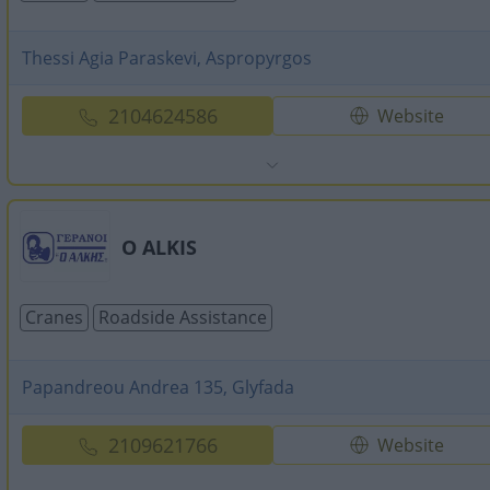
Thessi Agia Paraskevi, Aspropyrgos
2104624586
Website
O ALKIS
Cranes
Roadside Assistance
Papandreou Andrea 135, Glyfada
2109621766
Website