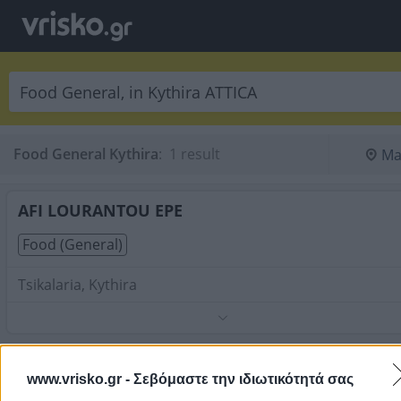
Food General Kythira
:
 1 result
Ma
AFI LOURANTOU EPE
Food (General)
Tsikalaria, Kythira
Phone:
2736031396
Search Terms:
Food General , Kythira
In this section you can find
Food General
in
Kythira
. You can use
www.vrisko.gr -
Σεβόμαστε την ιδιωτικότητά σας
map to find the exact location of the business and get directions