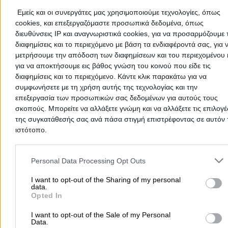
wherever you are.
Εμείς και οι συνεργάτες μας χρησιμοποιούμε τεχνολογίες, όπως
cookies, και επεξεργαζόμαστε προσωπικά δεδομένα, όπως
διευθύνσεις IP και αναγνωριστικά cookies, για να προσαρμόζουμε τ
διαφημίσεις και το περιεχόμενο με βάση τα ενδιαφέροντά σας, για 
μετρήσουμε την απόδοση των διαφημίσεων και του περιεχομένου 
Home
>
Prefecture of ATTICA
>
Kythira
>
Food
>
Food (General)
για να αποκτήσουμε εις βάθος γνώση του κοινού που είδε τις
διαφημίσεις και το περιεχόμενο. Κάντε κλικ παρακάτω για να
Popular Searches
συμφωνήσετε με τη χρήση αυτής της τεχνολογίας και την
επεξεργασία των προσωπικών σας δεδομένων για αυτούς τους
Moving Services
Locksmiths
Psychologists
Nursery Sch
σκοπούς. Μπορείτε να αλλάξετε γνώμη και να αλλάξετε τις επιλογέ
Dentists
Car Garages
Plumbers & Plumbing Services
της συγκατάθεσής σας ανά πάσα στιγμή επιστρέφοντας σε αυτόν 
ιστότοπο.
more >>
Please note that this website/app uses one or more Google servic
Local Search
and may gather and store information including but not limited to
Personal Data Processing Opt Outs
your visit or usage behaviour. You may click to grant or deny cons
Athens
Thessaloniki
Patra
Larissa
Iraklio
Ioannina
to Google and its third-party tags to use your data for below speci
I want to opt-out of the Sharing of my personal
data.
Peristeri
Kavala
Tripoli
Kallithea
Serres
Rhodes
Pirae
purposes in below Google consent section.
Opted In
Corfu
I want to opt-out of the Sale of my Personal
more >>
Data.