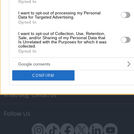
Opted In
Useful
I want to opt-out of processing my Personal
Data for Targeted Advertising.
Pharmacy Duties
Hospital Duties
Fuel Prices
Postal Co
Opted In
Tax Identification Number
Ferry Routes
Theatre
Cinem
I want to opt-out of Collection, Use, Retention,
Maps
Sale, and/or Sharing of my Personal Data that
Is Unrelated with the Purposes for which it was
collected.
Advertise Solutions
Opted In
Advertise with Us
Add a Free Listing
Google consents
About vrisko.gr
CONFIRM
Vrisko.gr (About Us)
Terms & Conditions
Privacy Policy
Vrisko Blog
Contact Us
Follow Us