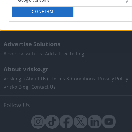
Google consents
Useful
Pharmacy Duties
Hospital Duties
Fuel Prices
Postal Co
CONFIRM
Tax Identification Number
Ferry Routes
Theatre
Cinem
Maps
Advertise Solutions
Advertise with Us
Add a Free Listing
About vrisko.gr
Vrisko.gr (About Us)
Terms & Conditions
Privacy Policy
Vrisko Blog
Contact Us
Follow Us