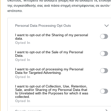
σκοπούς. Μπορείτε να αλλάξετε γνώμη και να αλλάξετε τις επιλογέ
In this section you can find
Mole Removal
in
Aegio
. You can use 
map to find the exact location of the business and get directions
της συγκατάθεσής σας ανά πάσα στιγμή επιστρέφοντας σε αυτόν 
wherever you are.
ιστότοπο.
Please note that this website/app uses one or more Google servic
Home
>
Prefecture of ACHAIAS
>
Aegio
>
Mole Removal
and may gather and store information including but not limited to
Personal Data Processing Opt Outs
your visit or usage behaviour. You may click to grant or deny cons
to Google and its third-party tags to use your data for below speci
I want to opt-out of the Sharing of my personal
Popular Searches
data.
purposes in below Google consent section.
Opted In
Moving Services
Locksmiths
Psychologists
Nursery Sch
I want to opt-out of the Sale of my Personal
Dentists
Car Garages
Plumbers & Plumbing Services
Data.
Opted In
more >>
I want to opt-out of processing my Personal
Local Search
Data for Targeted Advertising.
Opted In
Athens
Thessaloniki
Patra
Larissa
Iraklio
Ioannina
I want to opt-out of Collection, Use, Retention,
Peristeri
Kavala
Tripoli
Kallithea
Serres
Rhodes
Pirae
Sale, and/or Sharing of my Personal Data that
Is Unrelated with the Purposes for which it was
Corfu
collected.
Opted In
more >>