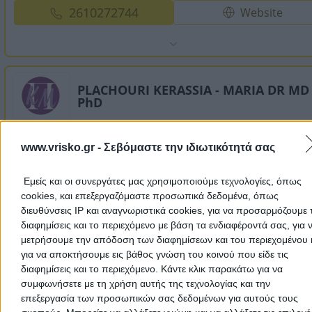
2610272744
Website
PLACHOURI KERASSIA - MARIA DR MD
PhD
Dermatologists - Venereologists
www.vrisko.gr -
Σεβόμαστε την ιδιωτικότητά σας
Mole Removal
Εμείς και οι συνεργάτες μας χρησιμοποιούμε τεχνολογίες, όπως
cookies, και επεξεργαζόμαστε προσωπικά δεδομένα, όπως
Votsi Dimitriou 42, Patra
διευθύνσεις IP και αναγνωριστικά cookies, για να προσαρμόζουμε τ
διαφημίσεις και το περιεχόμενο με βάση τα ενδιαφέροντά σας, για 
μετρήσουμε την απόδοση των διαφημίσεων και του περιεχομένου 
2610622533
Email
για να αποκτήσουμε εις βάθος γνώση του κοινού που είδε τις
διαφημίσεις και το περιεχόμενο. Κάντε κλικ παρακάτω για να
συμφωνήσετε με τη χρήση αυτής της τεχνολογίας και την
επεξεργασία των προσωπικών σας δεδομένων για αυτούς τους