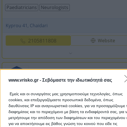
Paediatricians
Neurologists
Kyprou 41, Chaidari
2105811808
Website
SOS IATRI
www.vrisko.gr -
Σεβόμαστε την ιδιωτικότητά σας
Orthopaedics
Biopathologists & Microbiologists
Paedi
Εμείς και οι συνεργάτες μας χρησιμοποιούμε τεχνολογίες, όπως
cookies, και επεξεργαζόμαστε προσωπικά δεδομένα, όπως
διευθύνσεις IP και αναγνωριστικά cookies, για να προσαρμόζουμε τ
Ipirou 1, Athens
διαφημίσεις και το περιεχόμενο με βάση τα ενδιαφέροντά σας, για 
μετρήσουμε την απόδοση των διαφημίσεων και του περιεχομένου 
για να αποκτήσουμε εις βάθος γνώση του κοινού που είδε τις
1016
Website