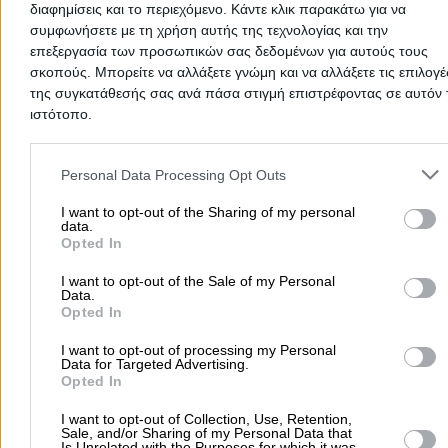
διαφημίσεις και το περιεχόμενο. Κάντε κλικ παρακάτω για να
συμφωνήσετε με τη χρήση αυτής της τεχνολογίας και την
επεξεργασία των προσωπικών σας δεδομένων για αυτούς τους
σκοπούς. Μπορείτε να αλλάξετε γνώμη και να αλλάξετε τις επιλογέ
Drakou Anastassia N.
της συγκατάθεσής σας ανά πάσα στιγμή επιστρέφοντας σε αυτόν 
ιστότοπο.
Paediatricians
Please note that this website/app uses one or more Google servic
and may gather and store information including but not limited to
Personal Data Processing Opt Outs
Fylis 185, Kamatero
your visit or usage behaviour. You may click to grant or deny cons
to Google and its third-party tags to use your data for below speci
I want to opt-out of the Sharing of my personal
Phone:
2102320353
data.
purposes in below Google consent section.
Search Terms:
Paediatricians , Kamatero
Opted In
I want to opt-out of the Sale of my Personal
Data.
Opted In
I want to opt-out of processing my Personal
Data for Targeted Advertising.
Opted In
I want to opt-out of Collection, Use, Retention,
Sale, and/or Sharing of my Personal Data that
Is Unrelated with the Purposes for which it was