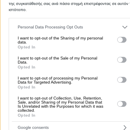
της συγκατάθεσής σας ανά πάσα στιγμή επιστρέφοντας σε αυτόν 
ιστότοπο.
Home
>
Prefecture of KEFALONIA
>
Sami
>
Education - Private Sc
Please note that this website/app uses one or more Google servic
>
Tuition Centres (Secondary Education)
and may gather and store information including but not limited to
Personal Data Processing Opt Outs
your visit or usage behaviour. You may click to grant or deny cons
Popular Searches
to Google and its third-party tags to use your data for below speci
I want to opt-out of the Sharing of my personal
data.
purposes in below Google consent section.
Opted In
Moving Services
Locksmiths
Psychologists
Nursery Sch
Dentists
Car Garages
Plumbers & Plumbing Services
I want to opt-out of the Sale of my Personal
Data.
more >>
Opted In
Local Search
I want to opt-out of processing my Personal
Data for Targeted Advertising.
Opted In
Athens
Thessaloniki
Patra
Larissa
Iraklio
Ioannina
Peristeri
Kavala
Tripoli
Kallithea
Serres
Rhodes
Pirae
I want to opt-out of Collection, Use, Retention,
Sale, and/or Sharing of my Personal Data that
Corfu
Is Unrelated with the Purposes for which it was
collected.
more >>
Opted In
Useful
Google consents