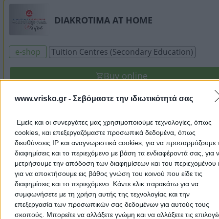
DIAKROTIMA AT HOME
e-shop
Tuition Centres (Secondary Education)
Buy online
www.vrisko.gr -
Σεβόμαστε την ιδιωτικότητά σας
STOCHOS
Εμείς και οι συνεργάτες μας χρησιμοποιούμε τεχνολογίες, όπως
Tuition Centres (Secondary Education)
cookies, και επεξεργαζόμαστε προσωπικά δεδομένα, όπως
διευθύνσεις IP και αναγνωριστικά cookies, για να προσαρμόζουμε τ
Leoforos Anglias 12, Sami
διαφημίσεις και το περιεχόμενο με βάση τα ενδιαφέροντά σας, για 
μετρήσουμε την απόδοση των διαφημίσεων και του περιεχομένου 
Phone:
2674023200
για να αποκτήσουμε εις βάθος γνώση του κοινού που είδε τις
Search Terms:
Tuition Centres Secondary Education , S
διαφημίσεις και το περιεχόμενο. Κάντε κλικ παρακάτω για να
συμφωνήσετε με τη χρήση αυτής της τεχνολογίας και την
In this section you can find
Tuition Centres Secondary Educatio
επεξεργασία των προσωπικών σας δεδομένων για αυτούς τους
Sami
. You can use the map to find the exact location of the busi
σκοπούς. Μπορείτε να αλλάξετε γνώμη και να αλλάξετε τις επιλογέ
and get directions from wherever you are.