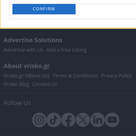
Pharmacy Duties
Hospital Duties
Fuel Prices
Postal Co
CONFIRM
Tax Identification Number
Ferry Routes
Theatre
Cinem
Maps
Advertise Solutions
Advertise with Us
Add a Free Listing
About vrisko.gr
Vrisko.gr (About Us)
Terms & Conditions
Privacy Policy
Vrisko Blog
Contact Us
Follow Us