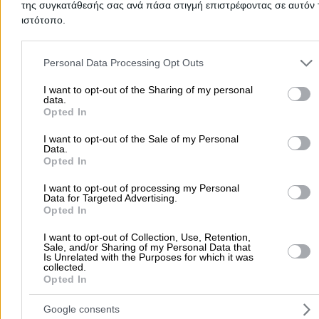
της συγκατάθεσής σας ανά πάσα στιγμή επιστρέφοντας σε αυτόν 
Citizens Service Centres (KEP)
Municipalities
Courier Serv
ιστότοπο.
Please note that this website/app uses one or more Google servic
Home
>
Postal Codes
>
THESSALONIKIS
>
Nei Epivates
and may gather and store information including but not limited to
Personal Data Processing Opt Outs
your visit or usage behaviour. You may click to grant or deny cons
Popular Searches
to Google and its third-party tags to use your data for below speci
I want to opt-out of the Sharing of my personal
data.
purposes in below Google consent section.
Moving Services
Locksmiths
Psychologists
Nursery Sch
Opted In
Dentists
Car Garages
Plumbers & Plumbing Services
I want to opt-out of the Sale of my Personal
Data.
more >>
Opted In
Local Search
I want to opt-out of processing my Personal
Data for Targeted Advertising.
Athens
Thessaloniki
Patra
Larissa
Iraklio
Ioannina
Opted In
Peristeri
Kavala
Tripoli
Kallithea
Serres
Rhodes
Pirae
I want to opt-out of Collection, Use, Retention,
Sale, and/or Sharing of my Personal Data that
Corfu
Is Unrelated with the Purposes for which it was
collected.
more >>
Opted In
Useful
Google consents