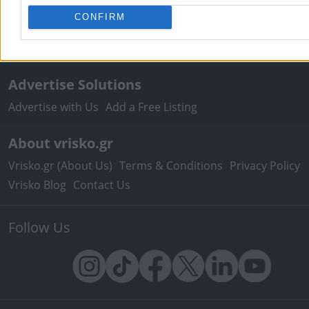
Pharmacy Duties
Hospital Duties
Fuel Prices
Postal Co
CONFIRM
Tax Identification Number
Ferry Routes
Theatre
Cinem
Maps
Advertise Solutions
Advertise with Us
Add a Free Listing
About vrisko.gr
Vrisko.gr (About Us)
Terms & Conditions
Privacy Policy
Vrisko Blog
Contact Us
Follow Us