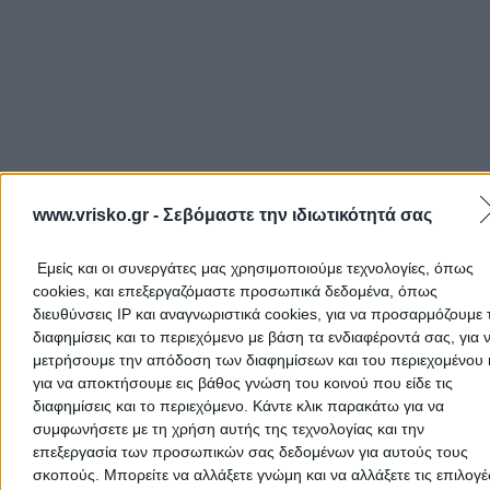
www.vrisko.gr -
Σεβόμαστε την ιδιωτικότητά σας
Εμείς και οι συνεργάτες μας χρησιμοποιούμε τεχνολογίες, όπως
In this section you can search for
Postal Codes (ZIP)
in Greece.
cookies, και επεξεργαζόμαστε προσωπικά δεδομένα, όπως
can do that by typing in the address or by selecting the county
διευθύνσεις IP και αναγνωριστικά cookies, για να προσαρμόζουμε τ
region of your interest. If you know the
Postal Code (ZIP)
and a
looking for the area it belongs to, simply type the ZIP in and you
διαφημίσεις και το περιεχόμενο με βάση τα ενδιαφέροντά σας, για 
find the streets, the county and the region covered by the
μετρήσουμε την απόδοση των διαφημίσεων και του περιεχομένου 
corresponding
Postal Code
.
για να αποκτήσουμε εις βάθος γνώση του κοινού που είδε τις
διαφημίσεις και το περιεχόμενο. Κάντε κλικ παρακάτω για να
συμφωνήσετε με τη χρήση αυτής της τεχνολογίας και την
Relative Searches
επεξεργασία των προσωπικών σας δεδομένων για αυτούς τους
σκοπούς. Μπορείτε να αλλάξετε γνώμη και να αλλάξετε τις επιλογέ